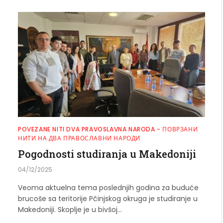
POVEZANE NITI DVA PRAVOSLAVNA NARODA - ПОВРЗАНИ
НИТИ НА ДВА ПРАВОСЛАВНИ НАРОДИ
Pogodnosti studiranja u Makedoniji
04/12/2025
Veoma aktuelna tema poslednjih godina za buduće
brucoše sa teritorije Pčinjskog okruga je studiranje u
Makedoniji. Skoplje je u bivšoj…