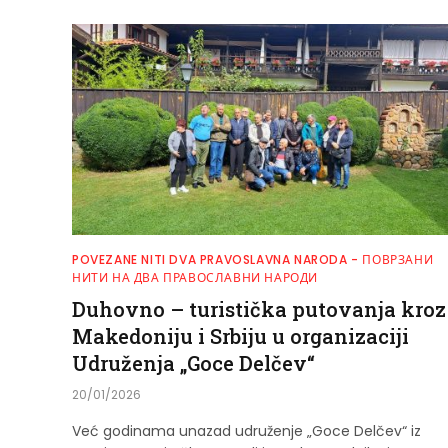
POVEZANE NITI DVA PRAVOSLAVNA NARODA - ПОВРЗАНИ
НИТИ НА ДВА ПРАВОСЛАВНИ НАРОДИ
Duhovno – turistička putovanja kroz
Makedoniju i Srbiju u organizaciji
Udruženja „Goce Delčev“
20/01/2026
Već godinama unazad udruženje „Goce Delčev“ iz