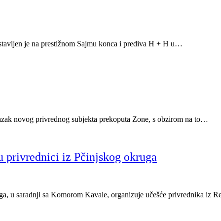
stavljen je na prestižnom Sajmu konca i prediva H + H u…
lazak novog privrednog subjekta prekoputa Zone, s obzirom na to…
rivrednici iz Pčinjskog okruga
a, u saradnji sa Komorom Kavale, organizuje učešće privrednika iz R