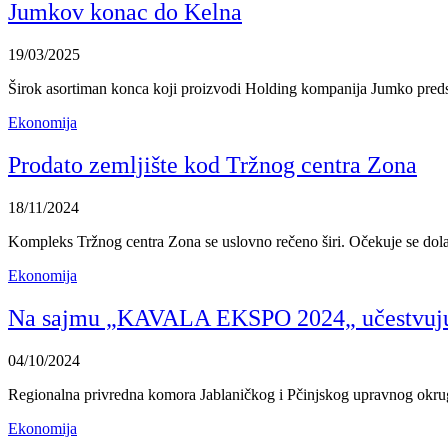
Jumkov konac do Kelna
19/03/2025
Širok asortiman konca koji proizvodi Holding kompanija Jumko pred
Ekonomija
Prodato zemljište kod Tržnog centra Zona
18/11/2024
Kompleks Tržnog centra Zona se uslovno rečeno širi. Očekuje se do
Ekonomija
Na sajmu „KAVALA EKSPO 2024„ učestvuju p
04/10/2024
Regionalna privredna komora Jablaničkog i Pčinjskog upravnog okrug
Ekonomija