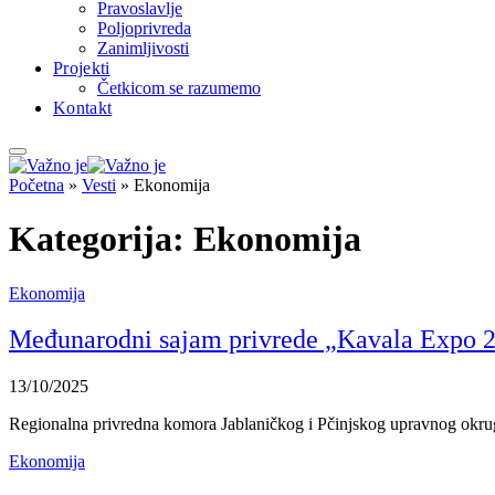
Pravoslavlje
Poljoprivreda
Zanimljivosti
Projekti
Četkicom se razumemo
Kontakt
Početna
»
Vesti
»
Ekonomija
Kategorija:
Ekonomija
Ekonomija
Međunarodni sajam privrede „Kavala Expo 20
13/10/2025
Regionalna privredna komora Jablaničkog i Pčinjskog upravnog okru
Ekonomija