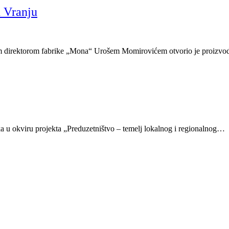
 Vranju
im direktorom fabrike „Mona“ Urošem Momirovićem otvorio je proizvo
a u okviru projekta „Preduzetništvo – temelj lokalnog i regionalnog…