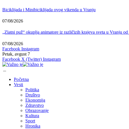
Biciklijada i Minibiciklijada ovog vikenda u Vranju
07/08/2026
„Zlatni puž“ okuplja animatore iz različizih krajeva sveta u Vranju od
07/08/2026
Facebook
Instagram
Petak, avgust 7
Facebook
X (Twitter)
Instagram
Početna
Vesti
Politika
Društvo
Ekonomija
Zdravstvo
Obrazovanje
Kultura
Sport
Hronika