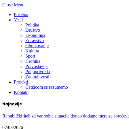
Close Menu
Početna
Vesti
Politika
Društvo
Ekonomija
Zdravstvo
Obrazovanje
Kultura
Sport
Hronika
Pravoslavlje
Poljoprivreda
Zanimljivosti
Projekti
Četkicom se razumemo
Kontakt
Najnovije
Republički štab za vanredne situacije doneo dodatne mere za sprečav
07/08/2026