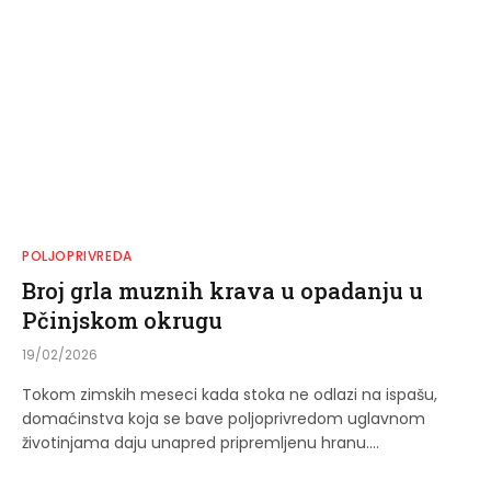
POLJOPRIVREDA
Broj grla muznih krava u opadanju u
Pčinjskom okrugu
19/02/2026
Tokom zimskih meseci kada stoka ne odlazi na ispašu,
domaćinstva koja se bave poljoprivredom uglavnom
životinjama daju unapred pripremljenu hranu.…