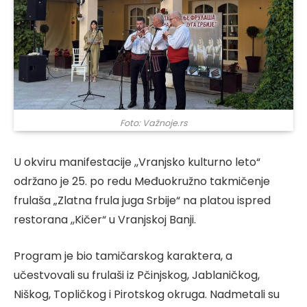
Foto: Važnoje.rs
U okviru manifestacije ,,Vranjsko kulturno leto“
održano je 25. po redu Međuokružno takmičenje
frulaša „Zlatna frula juga Srbije“ na platou ispred
restorana ,,Kičer“ u Vranjskoj Banji.
Program je bio tamičarskog karaktera, a
učestvovali su frulaši iz Pčinjskog, Jablaničkog,
Niškog, Topličkog i Pirotskog okruga. Nadmetali su