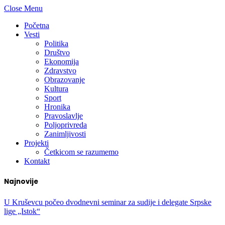
Close Menu
Početna
Vesti
Politika
Društvo
Ekonomija
Zdravstvo
Obrazovanje
Kultura
Sport
Hronika
Pravoslavlje
Poljoprivreda
Zanimljivosti
Projekti
Četkicom se razumemo
Kontakt
Najnovije
U Kruševcu počeo dvodnevni seminar za sudije i delegate Srpske
lige „Istok“