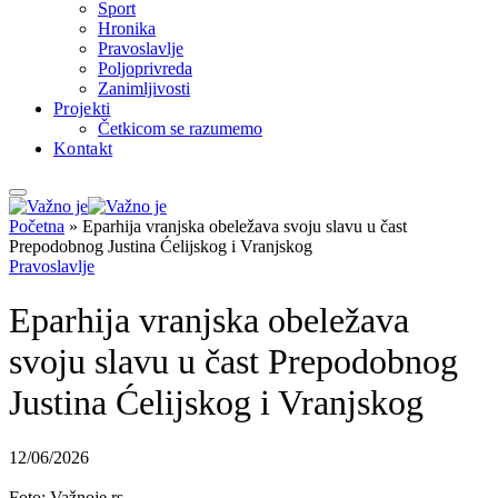
Sport
Hronika
Pravoslavlje
Poljoprivreda
Zanimljivosti
Projekti
Četkicom se razumemo
Kontakt
Početna
»
Eparhija vranjska obeležava svoju slavu u čast
Prepodobnog Justina Ćelijskog i Vranjskog
Pravoslavlje
Eparhija vranjska obeležava
svoju slavu u čast Prepodobnog
Justina Ćelijskog i Vranjskog
12/06/2026
Foto: Važnoje.rs