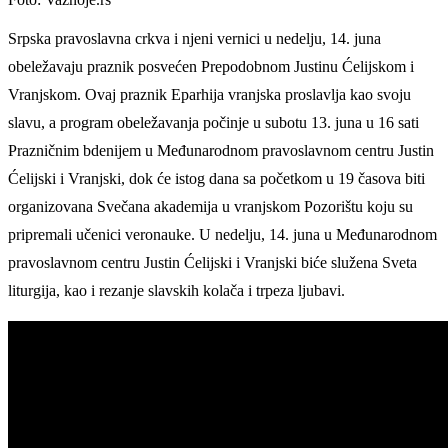
Srpska pravoslavna crkva i njeni vernici u nedelju, 14. juna
obeležavaju praznik posvećen Prepodobnom Justinu Ćelijskom i
Vranjskom. Ovaj praznik Eparhija vranjska proslavlja kao svoju
slavu, a program obeležavanja počinje u subotu 13. juna u 16 sati
Prazničnim bdenijem u Međunarodnom pravoslavnom centru Justin
Ćelijski i Vranjski, dok će istog dana sa početkom u 19 časova biti
organizovana Svečana akademija u vranjskom Pozorištu koju su
pripremali učenici veronauke. U nedelju, 14. juna u Međunarodnom
pravoslavnom centru Justin Ćelijski i Vranjski biće služena Sveta
liturgija, kao i rezanje slavskih kolača i trpeza ljubavi.