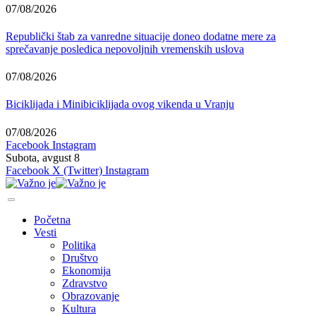
07/08/2026
Republički štab za vanredne situacije doneo dodatne mere za
sprečavanje posledica nepovoljnih vremenskih uslova
07/08/2026
Biciklijada i Minibiciklijada ovog vikenda u Vranju
07/08/2026
Facebook
Instagram
Subota, avgust 8
Facebook
X (Twitter)
Instagram
Početna
Vesti
Politika
Društvo
Ekonomija
Zdravstvo
Obrazovanje
Kultura