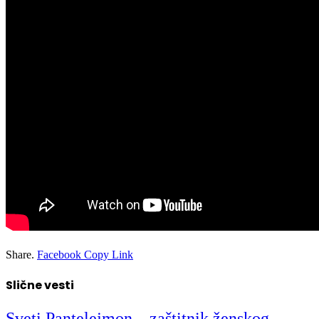
Share.
Facebook
Copy Link
Slične vesti
Sveti Pantelejmon – zaštitnik ženskog