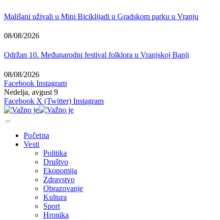
Mališani uživali u Mini Biciklijadi u Gradskom parku u Vranju
08/08/2026
Održan 10. Međunarodni festival folklora u Vranjskoj Banji
08/08/2026
Facebook
Instagram
Nedelja, avgust 9
Facebook
X (Twitter)
Instagram
Početna
Vesti
Politika
Društvo
Ekonomija
Zdravstvo
Obrazovanje
Kultura
Sport
Hronika