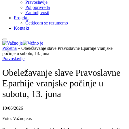
Pravoslavlje
Poljoprivreda
Zanimljivosti
Projekti
Četkicom se razumemo
Kontakt
Početna
»
Obeležavanje slave Pravoslavne Eparhije vranjske
počinje u subotu, 13. juna
Pravoslavlje
Obeležavanje slave Pravoslavne
Eparhije vranjske počinje u
subotu, 13. juna
10/06/2026
Foto: Važnoje.rs