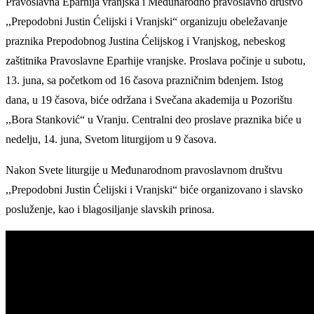
Pravoslavna Eparhija vranjska i Međunarodno pravoslavno društvo
,,Prepodobni Justin Ćelijski i Vranjski“ organizuju obeležavanje
praznika Prepodobnog Justina Ćelijskog i Vranjskog, nebeskog
zaštitnika Pravoslavne Eparhije vranjske. Proslava počinje u subotu,
13. juna, sa početkom od 16 časova prazničnim bdenjem. Istog
dana, u 19 časova, biće održana i Svečana akademija u Pozorištu
,,Bora Stanković“ u Vranju. Centralni deo proslave praznika biće u
nedelju, 14. juna, Svetom liturgijom u 9 časova.
Nakon Svete liturgije u Međunarodnom pravoslavnom društvu
,,Prepodobni Justin Ćelijski i Vranjski“ biće organizovano i slavsko
posluženje, kao i blagosiljanje slavskih prinosa.