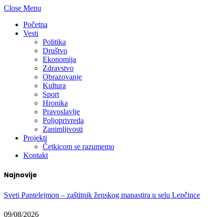
Close Menu
Početna
Vesti
Politika
Društvo
Ekonomija
Zdravstvo
Obrazovanje
Kultura
Sport
Hronika
Pravoslavlje
Poljoprivreda
Zanimljivosti
Projekti
Četkicom se razumemo
Kontakt
Najnovije
Sveti Pantelejmon – zaštitnik ženskog manastira u selu Lepčince
09/08/2026