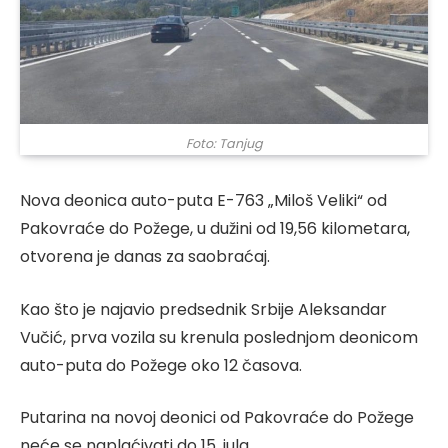
Foto: Tanjug
Nova deonica auto-puta E-763 „Miloš Veliki“ od
Pakovraće do Požege, u dužini od 19,56 kilometara,
otvorena je danas za saobraćaj.
Kao što je najavio predsednik Srbije Aleksandar
Vučić, prva vozila su krenula poslednjom deonicom
auto-puta do Požege oko 12 časova.
Putarina na novoj deonici od Pakovraće do Požege
neće se naplaćivati do 15. jula.