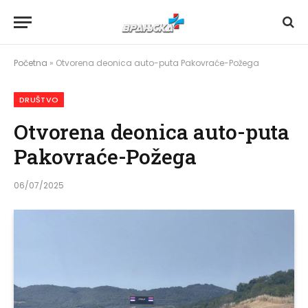
Početna
»
Otvorena deonica auto-puta Pakovraće-Požega
DRUŠTVO
Otvorena deonica auto-puta
Pakovraće-Požega
06/07/2025