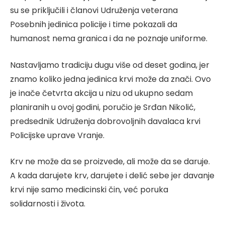
su se priključili i članovi Udruženja veterana
Posebnih jedinica policije i time pokazali da
humanost nema granica i da ne poznaje uniforme.
Nastavljamo tradiciju dugu više od deset godina, jer
znamo koliko jedna jedinica krvi može da znači. Ovo
je inače četvrta akcija u nizu od ukupno sedam
planiranih u ovoj godini, poručio je Srđan Nikolić,
predsednik Udruženja dobrovoljnih davalaca krvi
Policijske uprave Vranje.
Krv ne može da se proizvede, ali može da se daruje.
A kada darujete krv, darujete i delić sebe jer davanje
krvi nije samo medicinski čin, već poruka
solidarnosti i života.