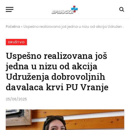
Početna
»
Uspešno realizovana još jedna u nizu od akcija Udruženja dobrovoljnih davalaca krvi PU Vranje
DRUŠTVO
Uspešno realizovana još
jedna u nizu od akcija
Udruženja dobrovoljnih
davalaca krvi PU Vranje
25/06/2025