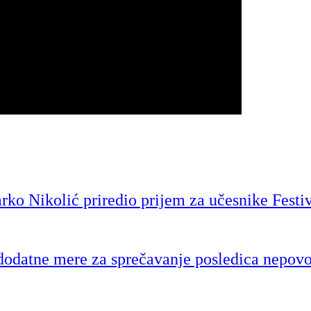
o Nikolić priredio prijem za učesnike Festiv
 dodatne mere za sprečavanje posledica nepov