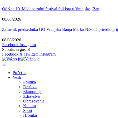
Održan 10. Međunarodni festival folklora u Vranjskoj Banji
08/08/2026
Zamenik predsednika GO Vranjska Banja Marko Nikolić priredio prije
08/08/2026
Facebook
Instagram
Subota, avgust 8
Facebook
X (Twitter)
Instagram
Početna
Vesti
Politika
Društvo
Ekonomija
Zdravstvo
Obrazovanje
Kultura
Sport
Hronika