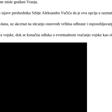
me misle građani Vranja.
zjave predsednika Srbije Aleksandra Vučića da je ova opcija u razmat
dana, uz akcenat na sticanju osnovnih veština odbrane i osposobljavanj
ra vojske, dok se konačna odluka o eventualnom vraćanju vojske kao ob