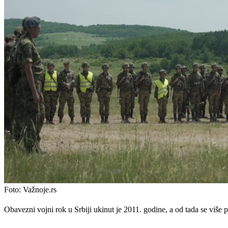
Foto: Važnoje.rs
Obavezni vojni rok u Srbiji ukinut je 2011. godine, a od tada se više