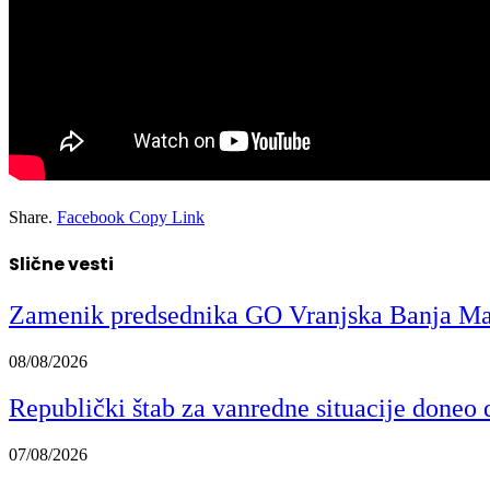
Share.
Facebook
Copy Link
Slične vesti
Zamenik predsednika GO Vranjska Banja Mark
08/08/2026
Republički štab za vanredne situacije doneo
07/08/2026