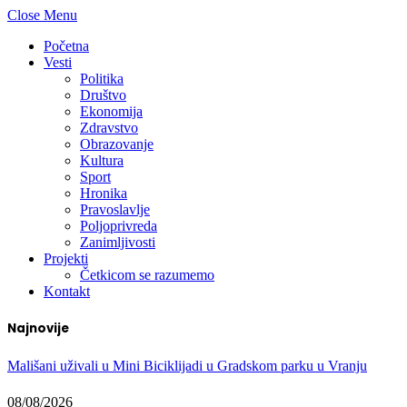
Close Menu
Početna
Vesti
Politika
Društvo
Ekonomija
Zdravstvo
Obrazovanje
Kultura
Sport
Hronika
Pravoslavlje
Poljoprivreda
Zanimljivosti
Projekti
Četkicom se razumemo
Kontakt
Najnovije
Mališani uživali u Mini Biciklijadi u Gradskom parku u Vranju
08/08/2026