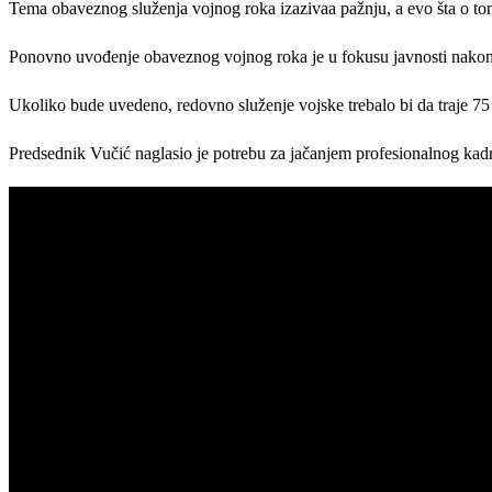
Tema obaveznog služenja vojnog roka izazivaa pažnju, a evo šta o to
Ponovno uvođenje obaveznog vojnog roka je u fokusu javnosti nakon i
Ukoliko bude uvedeno, redovno služenje vojske trebalo bi da traje 75 
Predsednik Vučić naglasio je potrebu za jačanjem profesionalnog kad