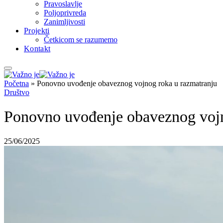
Pravoslavlje
Poljoprivreda
Zanimljivosti
Projekti
Četkicom se razumemo
Kontakt
Početna
»
Ponovno uvođenje obaveznog vojnog roka u razmatranju
Društvo
Ponovno uvođenje obaveznog vojn
25/06/2025