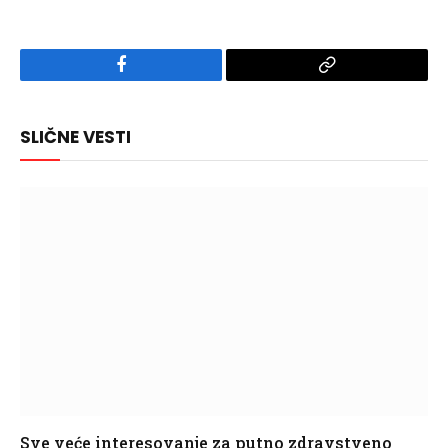
Facebook
Copy
Link
SLIČNE VESTI
Sve veće interesovanje za putno zdravstveno