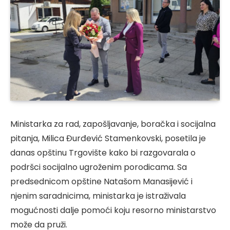
Ministarka za rad, zapošljavanje, boračka i socijalna
pitanja, Milica Đurđević Stamenkovski, posetila je
danas opštinu Trgovište kako bi razgovarala o
podršci socijalno ugroženim porodicama. Sa
predsednicom opštine Natašom Manasijević i
njenim saradnicima, ministarka je istraživala
mogućnosti dalje pomoći koju resorno ministarstvo
može da pruži.