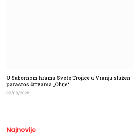
U Sabornom hramu Svete Trojice u Vranju služen
parastos žrtvama „Oluje“
05/08/2026
Najnovije