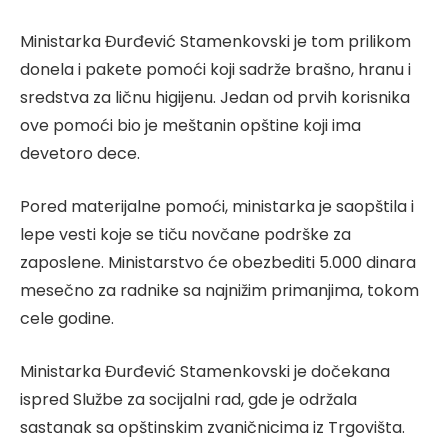
Ministarka Đurđević Stamenkovski je tom prilikom
donela i pakete pomoći koji sadrže brašno, hranu i
sredstva za ličnu higijenu. Jedan od prvih korisnika
ove pomoći bio je meštanin opštine koji ima
devetoro dece.
Pored materijalne pomoći, ministarka je saopštila i
lepe vesti koje se tiču novčane podrške za
zaposlene. Ministarstvo će obezbediti 5.000 dinara
mesečno za radnike sa najnižim primanjima, tokom
cele godine.
Ministarka Đurđević Stamenkovski je dočekana
ispred Službe za socijalni rad, gde je održala
sastanak sa opštinskim zvaničnicima iz Trgovišta.