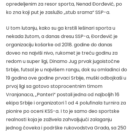
opredeljenim za resor sporta, Nenad Đorđević, po
ko zna koji put je zaslužio ,,stub srama“ SSP-a.
U tom lutanju, kako su ga krstili lešinari sporta u
nekada žutom, a danas dresu SSP-a, Đorđević je
organizaciju košarke od 2018. godine do danas
doveo na najviši nivo, rukomet je treću godinu za
redom u super ligi, Dinamo Jug prvak jugoistočne
Srbije, futsal je u najvišem rangu, dok su omladinci do
19 godina ove godine prvaci Srbije, muški odbojkaši u
prvoj ligi sa gotovo stoprocentnim timom
Vranjanaca, „Panteri“ postali jedna od najboljih 16
ekipa Srbije i organizatori 1 od 4 polufinala turnira za
pionire po oceni KSS-a. I to je samo deo sportske
realnosti koja je zaživela zahvaljujući zalaganju
jednog čoveka i podrške rukovodstva Grada, sa 250