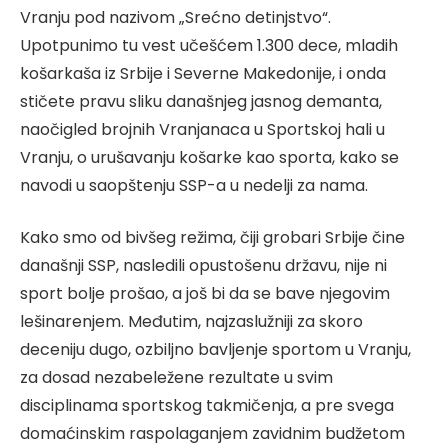
Vranju pod nazivom „Srećno detinjstvo“.
Upotpunimo tu vest učešćem 1.300 dece, mladih
košarkaša iz Srbije i Severne Makedonije, i onda
stičete pravu sliku današnjeg jasnog demanta,
naočigled brojnih Vranjanaca u Sportskoj hali u
Vranju, o urušavanju košarke kao sporta, kako se
navodi u saopštenju SSP-a u nedelji za nama.
Kako smo od bivšeg režima, čiji grobari Srbije čine
današnji SSP, nasledili opustošenu državu, nije ni
sport bolje prošao, a još bi da se bave njegovim
lešinarenjem. Međutim, najzaslužniji za skoro
deceniju dugo, ozbiljno bavljenje sportom u Vranju,
za dosad nezabeležene rezultate u svim
disciplinama sportskog takmičenja, a pre svega
domaćinskim raspolaganjem zavidnim budžetom