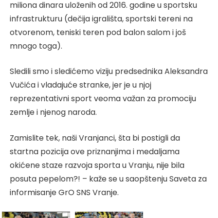
miliona dinara uloženih od 2016. godine u sportsku
infrastrukturu (dečija igrališta, sportski tereni na
otvorenom, teniski teren pod balon salom i još
mnogo toga).
Sledili smo i sledićemo viziju predsednika Aleksandra
Vučića i vladajuće stranke, jer je u njoj
reprezentativni sport veoma važan za promociju
zemlje i njenog naroda.
Zamislite tek, naši Vranjanci, šta bi postigli da
startna pozicija ove priznanjima i medaljama
okićene staze razvoja sporta u Vranju, nije bila
posuta pepelom?! – kaže se u saopštenju Saveta za
informisanje GrO SNS Vranje.