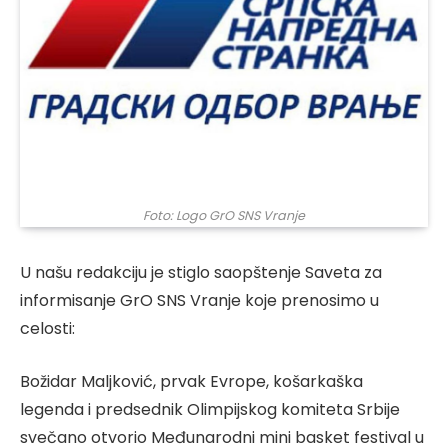
Foto: Logo GrO SNS Vranje
U našu redakciju je stiglo saopštenje Saveta za
informisanje GrO SNS Vranje koje prenosimo u
celosti:
Božidar Maljković, prvak Evrope, košarkaška
legenda i predsednik Olimpijskog komiteta Srbije
svečano otvorio Međunarodni mini basket festival u