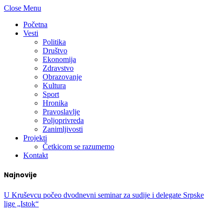
Close Menu
Početna
Vesti
Politika
Društvo
Ekonomija
Zdravstvo
Obrazovanje
Kultura
Sport
Hronika
Pravoslavlje
Poljoprivreda
Zanimljivosti
Projekti
Četkicom se razumemo
Kontakt
Najnovije
U Kruševcu počeo dvodnevni seminar za sudije i delegate Srpske
lige „Istok“