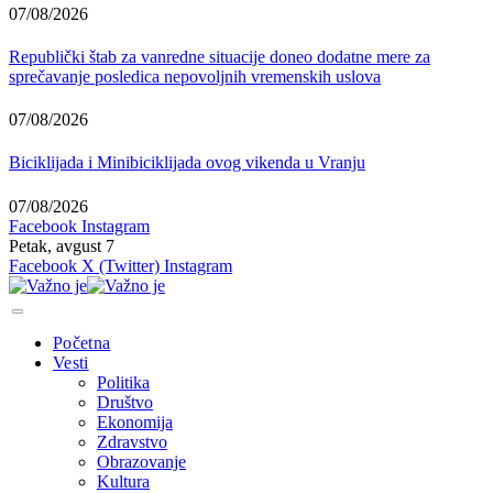
07/08/2026
Republički štab za vanredne situacije doneo dodatne mere za
sprečavanje posledica nepovoljnih vremenskih uslova
07/08/2026
Biciklijada i Minibiciklijada ovog vikenda u Vranju
07/08/2026
Facebook
Instagram
Petak, avgust 7
Facebook
X (Twitter)
Instagram
Početna
Vesti
Politika
Društvo
Ekonomija
Zdravstvo
Obrazovanje
Kultura