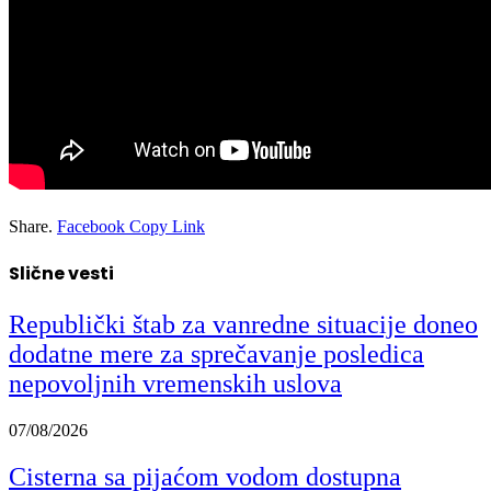
Share.
Facebook
Copy Link
Slične vesti
Republički štab za vanredne situacije doneo
dodatne mere za sprečavanje posledica
nepovoljnih vremenskih uslova
07/08/2026
Cisterna sa pijaćom vodom dostupna