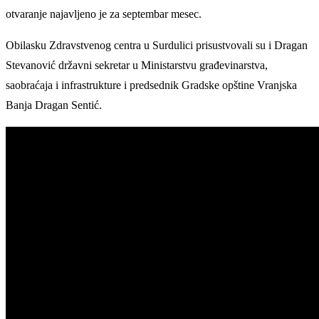
otvaranje najavljeno je za septembar mesec.
Obilasku Zdravstvenog centra u Surdulici prisustvovali su i Dragan
Stevanović državni sekretar u Ministarstvu građevinarstva,
saobraćaja i infrastrukture i predsednik Gradske opštine Vranjska
Banja Dragan Sentić.