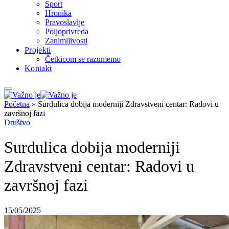
Sport
Hronika
Pravoslavlje
Poljoprivreda
Zanimljivosti
Projekti
Četkicom se razumemo
Kontakt
Početna
»
Surdulica dobija moderniji Zdravstveni centar: Radovi u
završnoj fazi
Društvo
Surdulica dobija moderniji
Zdravstveni centar: Radovi u
završnoj fazi
15/05/2025