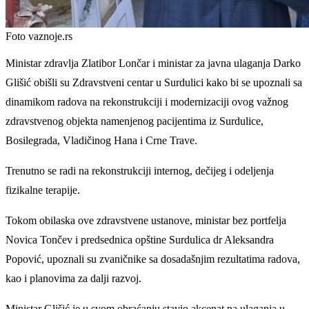
Foto vaznoje.rs
Ministar zdravlja Zlatibor Lončar i ministar za javna ulaganja Darko
Glišić obišli su Zdravstveni centar u Surdulici kako bi se upoznali sa
dinamikom radova na rekonstrukciji i modernizaciji ovog važnog
zdravstvenog objekta namenjenog pacijentima iz Surdulice,
Bosilegrada, Vladičinog Hana i Crne Trave.
Trenutno se radi na rekonstrukciji internog, dečijeg i odeljenja
fizikalne terapije.
Tokom obilaska ove zdravstvene ustanove, ministar bez portfelja
Novica Tončev i predsednica opštine Surdulica dr Aleksandra
Popović, upoznali su zvaničnike sa dosadašnjim rezultatima radova,
kao i planovima za dalji razvoj.
Ministar Glišić je u svom obraćanju stavio akcenat na ulaganja u