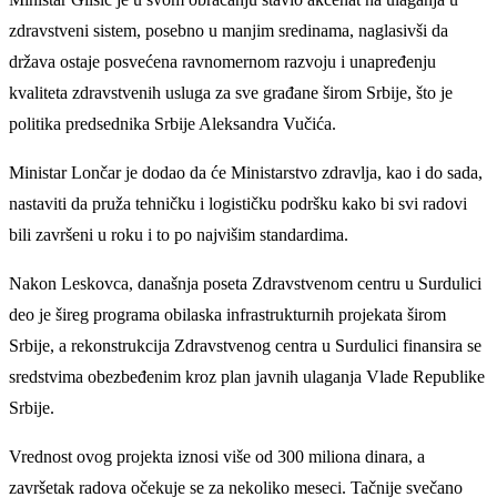
zdravstveni sistem, posebno u manjim sredinama, naglasivši da
država ostaje posvećena ravnomernom razvoju i unapređenju
kvaliteta zdravstvenih usluga za sve građane širom Srbije, što je
politika predsednika Srbije Aleksandra Vučića.
Ministar Lončar je dodao da će Ministarstvo zdravlja, kao i do sada,
nastaviti da pruža tehničku i logističku podršku kako bi svi radovi
bili završeni u roku i to po najvišim standardima.
Nakon Leskovca, današnja poseta Zdravstvenom centru u Surdulici
deo je šireg programa obilaska infrastrukturnih projekata širom
Srbije, a rekonstrukcija Zdravstvenog centra u Surdulici finansira se
sredstvima obezbeđenim kroz plan javnih ulaganja Vlade Republike
Srbije.
Vrednost ovog projekta iznosi više od 300 miliona dinara, a
završetak radova očekuje se za nekoliko meseci. Tačnije svečano