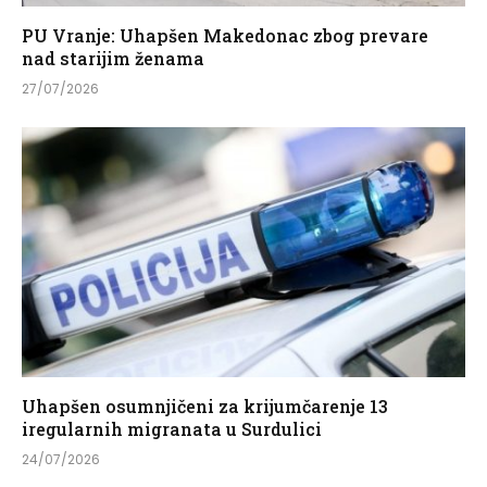
PU Vranje: Uhapšen Makedonac zbog prevare
nad starijim ženama
27/07/2026
Uhapšen osumnjičeni za krijumčarenje 13
iregularnih migranata u Surdulici
24/07/2026