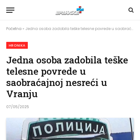
Početna
»
Jedna osoba zadobila teške telesne povrede u saobraćajnoj nesreći u Vranju
HRONIKA
Jedna osoba zadobila teške
telesne povrede u
saobraćajnoj nesreći u
Vranju
07/05/2025