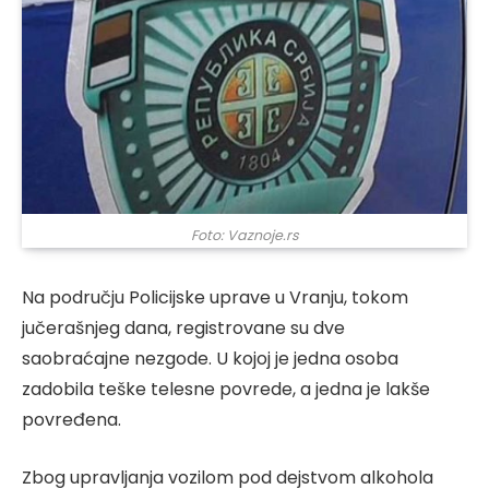
Foto: Vaznoje.rs
Na području Policijske uprave u Vranju, tokom
jučerašnjeg dana, registrovane su dve
saobraćajne nezgode. U kojoj je jedna osoba
zadobila teške telesne povrede, a jedna je lakše
povređena.
Zbog upravljanja vozilom pod dejstvom alkohola