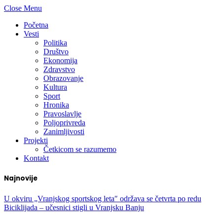
Close Menu
Početna
Vesti
Politika
Društvo
Ekonomija
Zdravstvo
Obrazovanje
Kultura
Sport
Hronika
Pravoslavlje
Poljoprivreda
Zanimljivosti
Projekti
Četkicom se razumemo
Kontakt
Najnovije
U okviru „Vranjskog sportskog leta″ održava se četvrta po redu
Biciklijada – učesnici stigli u Vranjsku Banju