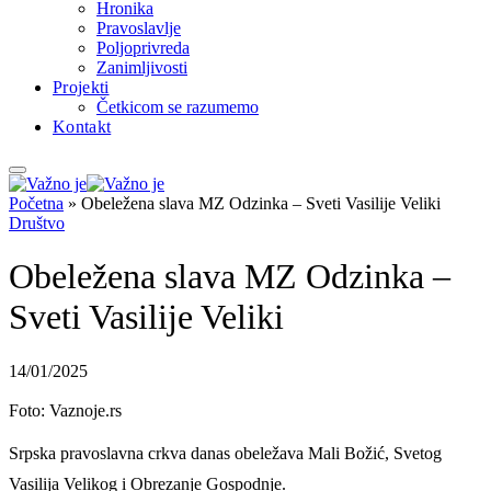
Hronika
Pravoslavlje
Poljoprivreda
Zanimljivosti
Projekti
Četkicom se razumemo
Kontakt
Početna
»
Obeležena slava MZ Odzinka – Sveti Vasilije Veliki
Društvo
Obeležena slava MZ Odzinka –
Sveti Vasilije Veliki
14/01/2025
Foto: Vaznoje.rs
Srpska pravoslavna crkva danas obeležava Mali Božić, Svetog
Vasilija Velikog i Obrezanje Gospodnje.