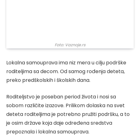
Foto: Vaznoje.rs
Lokalna samouprava ima niz mera u cilju podrške
roditeljima sa decom. Od samog rođenja deteta,
preko predškolskih i školskih dana.
Roditeljstvo je poseban period života i nosi sa
sobom različite izazove. Prilikom dolaska na svet
deteta roditeljima je potrebno pružiti podršku, a to
je osim države koja daje određena sredstva
prepoznala i lokalna samouprava.