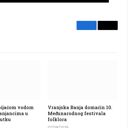
Facebook
Copy
Link
 pijaćom vodom
Vranjska Banja domaćin 10.
anjancima u
Međunarodnog festivala
nutku
folklora
07/08/2026