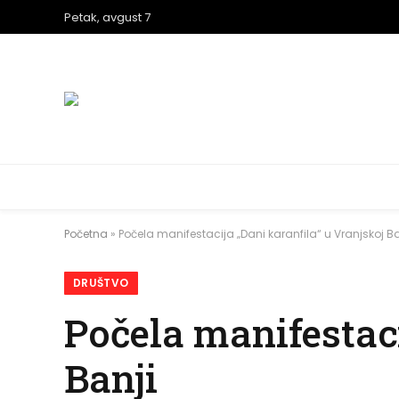
Petak, avgust 7
Početna
»
Počela manifestacija „Dani karanfila“ u Vranjskoj Ba
DRUŠTVO
Počela manifestaci
Banji