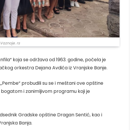
 Vaznoje. rs
nfila“ koja se održava od 1963. godine, počela je
uvačkog orkestra Dejana Avdića iz Vranjske Banje.
 „Pembe“ probudili su se i meštani ove opštine
u bogatom i zanimljivom programu koji je
redsednik Gradske opštine Dragan Sentić, kao i
ranjska Banja.