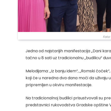
Foto:
Jedna od najstarijih manifestacija „Dani kara
tačno u 8 sati uz tradicionalnu „budilicu“ d
Melodijama: „Iz banju idem“, „Romski čoček“,
koji će u naredna dva dana moći da uživaju 
pripremljen u okviru manifestacije.
Na tradicionalnoj budilici prisustvovali su p
predstavnici rukovodstva Gradske opštine V