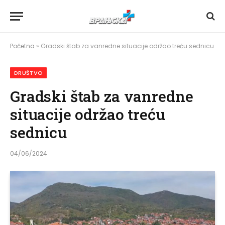
Početna
»
Gradski štab za vanredne situacije održao treću sednicu
DRUŠTVO
Gradski štab za vanredne
situacije održao treću
sednicu
04/06/2024