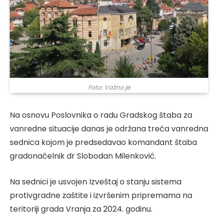
Foto: Važno je
Na osnovu Poslovnika o radu Gradskog štaba za
vanredne situacije danas je održana treća vanredna
sednica kojom je predsedavao komandant štaba
gradonačelnik dr Slobodan Milenković.
Na sednici je usvojen Izveštaj o stanju sistema
protivgradne zaštite i izvršenim pripremama na
teritoriji grada Vranja za 2024. godinu.