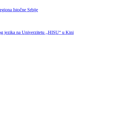
egiona Istočne Srbije
kog jezika na Univerzitetu ,,HISU“ u Kini