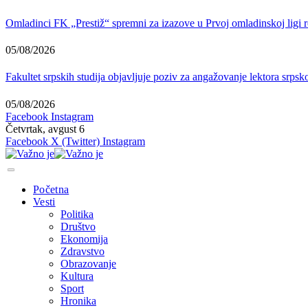
Omladinci FK „Prestiž“ spremni za izazove u Prvoj omladinskoj ligi r
05/08/2026
Fakultet srpskih studija objavljuje poziv za angažovanje lektora srps
05/08/2026
Facebook
Instagram
Četvrtak, avgust 6
Facebook
X (Twitter)
Instagram
Početna
Vesti
Politika
Društvo
Ekonomija
Zdravstvo
Obrazovanje
Kultura
Sport
Hronika