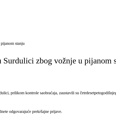
 pijanom stanju
u Surdulici zbog vožnje u pijanom 
ulici, prilikom kontrole saobraćaja, zaustavili su četrdesetpetogodišnje
dnete odgovarajuće prekršajne prijave.