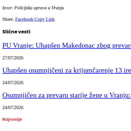
Izvor: Policijska uprava u Vranju
Share.
Facebook
Copy Link
Slične vesti
PU Vranje: Uhapšen Makedonac zbog prevare
27/07/2026
Uhapšen osumnjičeni za krijumčarenje 13 ire
24/07/2026
Osumnjičen za prevaru starije žene u Vranju: 
24/07/2026
Najnovije