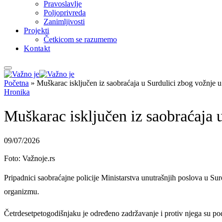
Pravoslavlje
Poljoprivreda
Zanimljivosti
Projekti
Četkicom se razumemo
Kontakt
Početna
»
Muškarac isključen iz saobraćaja u Surdulici zbog vožnje u
Hronika
Muškarac isključen iz saobraćaja 
09/07/2026
Foto: Važnoje.rs
Pripadnici saobraćajne policije Ministarstva unutrašnjih poslova u Surd
organizmu.
Četrdesetpetogodišnjaku je određeno zadržavanje i protiv njega su po