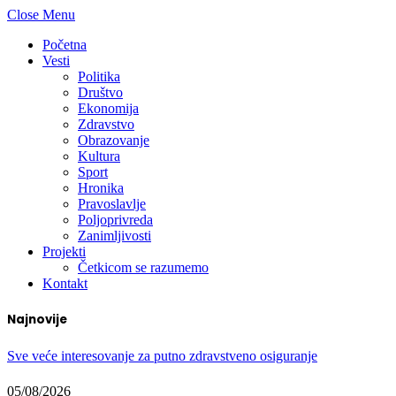
Close Menu
Početna
Vesti
Politika
Društvo
Ekonomija
Zdravstvo
Obrazovanje
Kultura
Sport
Hronika
Pravoslavlje
Poljoprivreda
Zanimljivosti
Projekti
Četkicom se razumemo
Kontakt
Najnovije
Sve veće interesovanje za putno zdravstveno osiguranje
05/08/2026