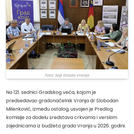
Foto: Sajt Grada Vranja
Na 121. sednici Gradskog veća, kojom je
predsedavao gradonačelnik Vranja dr Slobodan
Milenković, između ostalog, usvojen je Predlog
komisije za dodelu sredstava crkvama i verskim
zajednicama iz budžeta grada Vranja u 2026. godini.