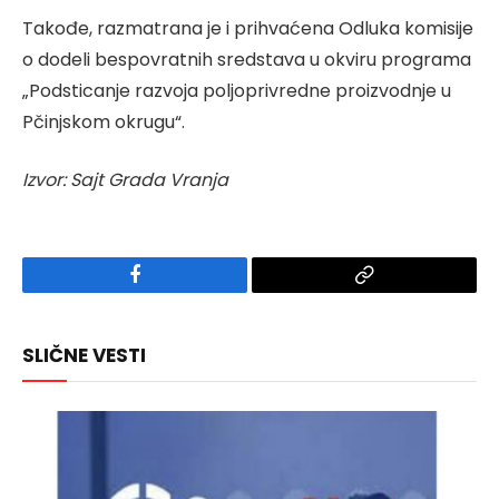
Takođe, razmatrana je i prihvaćena Odluka komisije
o dodeli bespovratnih sredstava u okviru programa
„Podsticanje razvoja poljoprivredne proizvodnje u
Pčinjskom okrugu“.
Izvor: Sajt Grada Vranja
Facebook
Copy
Link
SLIČNE VESTI