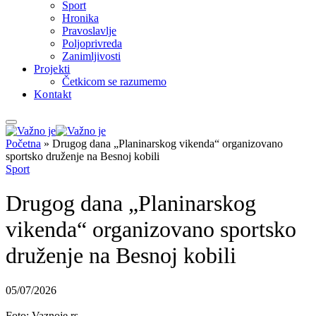
Sport
Hronika
Pravoslavlje
Poljoprivreda
Zanimljivosti
Projekti
Četkicom se razumemo
Kontakt
Početna
»
Drugog dana „Planinarskog vikenda“ organizovano
sportsko druženje na Besnoj kobili
Sport
Drugog dana „Planinarskog
vikenda“ organizovano sportsko
druženje na Besnoj kobili
05/07/2026
Foto: Vaznoje.rs