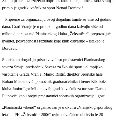
Zlatnu plaketu za izuzetan doprinos radu kluba, u ime Grada Vranja,
primio je gradski većnik za sport Nenad Đorđević.
– Pripreme za organizaciju ovog događaja trajale su više od godinu
dana. Grad Vranje je u proteklih godinu dana izdvojio više od
milion dinara za rad Planinarskog kluba „Železničar“, prepoznajući
kvalitet, posvećenost i rezultate koje klub ostvaruje – istakao je
Đorđević.
Sportskom događaju prisustvovali su predstavnici Planinarskog
saveza Srbije, predsednik Saveza za školski sport i olimpijsko
vaspitanje Grada Vranja, Marko Ristić, direktor Sportske hale
Boban Mladenović, pomoćnik gradonačelnika i trener Kik-boks
kluba Junior Igor Mladenović, gradski većnik za turizam Darko
Filipović, kao i brojni predstavnici sportskih organizacija i gosti.
„Planinarski vikend“ organizovan je u okviru „Vranjskog sportskog
leta“, a PK „Železničar 2006“ ovim događajem obeležio je 20