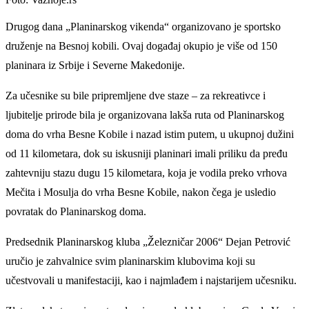
Drugog dana „Planinarskog vikenda“ organizovano je sportsko
druženje na Besnoj kobili. Ovaj događaj okupio je više od 150
planinara iz Srbije i Severne Makedonije.
Za učesnike su bile pripremljene dve staze – za rekreativce i
ljubitelje prirode bila je organizovana lakša ruta od Planinarskog
doma do vrha Besne Kobile i nazad istim putem, u ukupnoj dužini
od 11 kilometara, dok su iskusniji planinari imali priliku da pređu
zahtevniju stazu dugu 15 kilometara, koja je vodila preko vrhova
Mečita i Mosulja do vrha Besne Kobile, nakon čega je usledio
povratak do Planinarskog doma.
Predsednik Planinarskog kluba „Železničar 2006“ Dejan Petrović
uručio je zahvalnice svim planinarskim klubovima koji su
učestvovali u manifestaciji, kao i najmlađem i najstarijem učesniku.