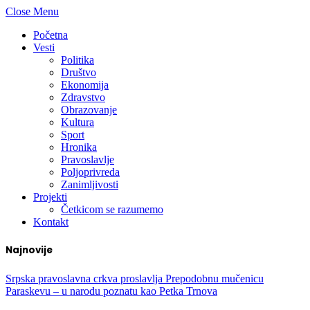
Close Menu
Početna
Vesti
Politika
Društvo
Ekonomija
Zdravstvo
Obrazovanje
Kultura
Sport
Hronika
Pravoslavlje
Poljoprivreda
Zanimljivosti
Projekti
Četkicom se razumemo
Kontakt
Najnovije
Srpska pravoslavna crkva proslavlja Prepodobnu mučenicu
Paraskevu – u narodu poznatu kao Petka Trnova