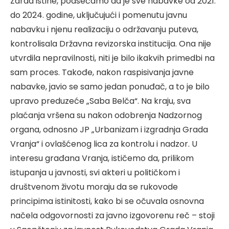
Zarad istine, podsećamo da je sve nabavke od 2021.
do 2024. godine, uključujući i pomenutu javnu
nabavku i njenu realizaciju o održavanju puteva,
kontrolisala Državna revizorska institucija. Ona nije
utvrdila nepravilnosti, niti je bilo ikakvih primedbi na
sam proces. Takođe, nakon raspisivanja javne
nabavke, javio se samo jedan ponuđač, a to je bilo
upravo preduzeće „Saba Belča“. Na kraju, sva
plaćanja vršena su nakon odobrenja Nadzornog
organa, odnosno JP „Urbanizam i izgradnja Grada
Vranja“ i ovlašćenog lica za kontrolu i nadzor. U
interesu građana Vranja, ističemo da, prilikom
istupanja u javnosti, svi akteri u političkom i
društvenom životu moraju da se rukovode
principima istinitosti, kako bi se očuvala osnovna
načela odgovornosti za javno izgovorenu reč – stoji