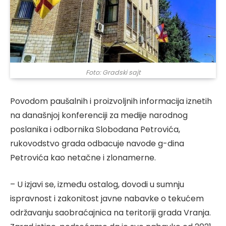
Foto: Gradski sajt
Povodom paušalnih i proizvoljnih informacija iznetih
na današnjoj konferenciji za medije narodnog
poslanika i odbornika Slobodana Petrovića,
rukovodstvo grada odbacuje navode g-dina
Petrovića kao netačne i zlonamerne.
– U izjavi se, između ostalog, dovodi u sumnju
ispravnost i zakonitost javne nabavke o tekućem
održavanju saobraćajnica na teritoriji grada Vranja.