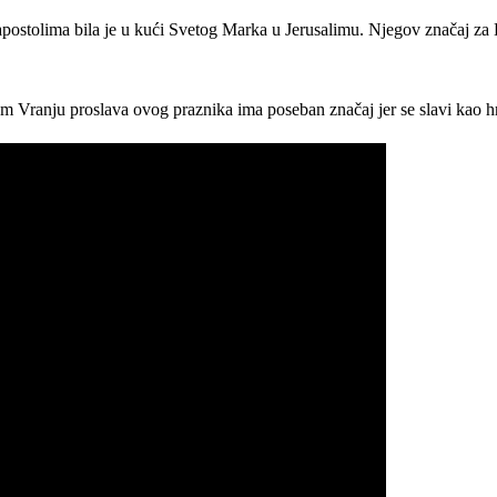
apostolima bila je u kući Svetog Marka u Jerusalimu. Njegov značaj za H
em Vranju proslava ovog praznika ima poseban značaj jer se slavi kao 