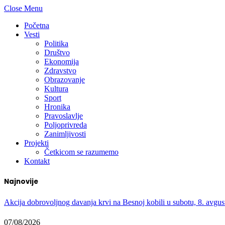
Close Menu
Početna
Vesti
Politika
Društvo
Ekonomija
Zdravstvo
Obrazovanje
Kultura
Sport
Hronika
Pravoslavlje
Poljoprivreda
Zanimljivosti
Projekti
Četkicom se razumemo
Kontakt
Najnovije
Akcija dobrovoljnog davanja krvi na Besnoj kobili u subotu, 8. avgus
07/08/2026