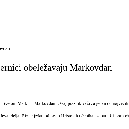
kovdan
 vernici obeležavaju Markovdan
en Svetom Marku – Markovdan. Ovaj praznik važi za jedan od najvećih h
g Jevanđelja. Bio je jedan od prvih Hristovih učenika i saputnik i pom