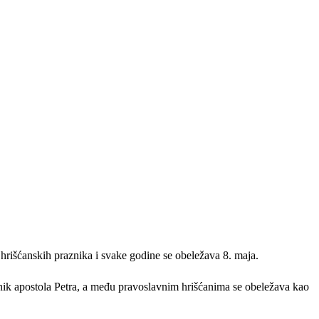
rišćanskih praznika i svake godine se obeležava 8. maja.
oćnik apostola Petra, a među pravoslavnim hrišćanima se obeležava kao