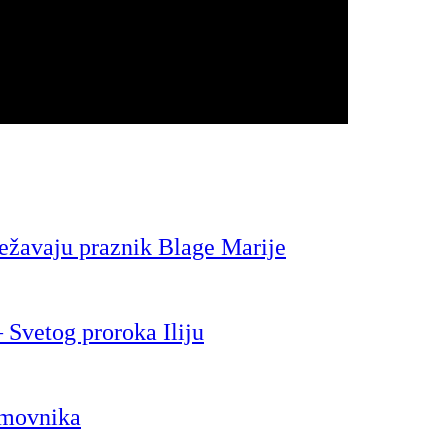
ležavaju praznik Blage Marije
 Svetog proroka Iliju
omovnika