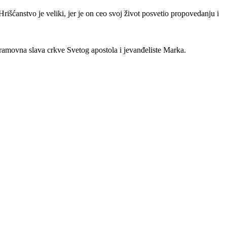
rišćanstvo je veliki, jer je on ceo svoj život posvetio propovedanju i
hramovna slava crkve Svetog apostola i jevanđeliste Marka.