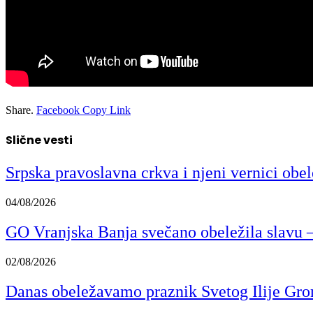
Share.
Facebook
Copy Link
Slične vesti
Srpska pravoslavna crkva i njeni vernici obe
04/08/2026
GO Vranjska Banja svečano obeležila slavu –
02/08/2026
Danas obeležavamo praznik Svetog Ilije Gr