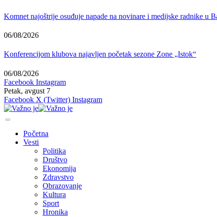
Komnet najoštrije osuđuje napade na novinare i medijske radnike u B
06/08/2026
Konferencijom klubova najavljen početak sezone Zone „Istok“
06/08/2026
Facebook
Instagram
Petak, avgust 7
Facebook
X (Twitter)
Instagram
Početna
Vesti
Politika
Društvo
Ekonomija
Zdravstvo
Obrazovanje
Kultura
Sport
Hronika