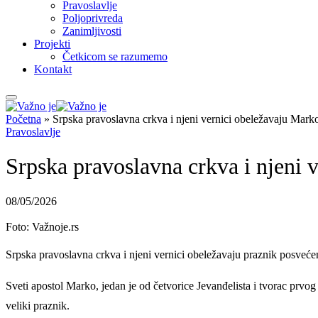
Pravoslavlje
Poljoprivreda
Zanimljivosti
Projekti
Četkicom se razumemo
Kontakt
Početna
»
Srpska pravoslavna crkva i njeni vernici obeležavaju Mar
Pravoslavlje
Srpska pravoslavna crkva i njeni
08/05/2026
Foto: Važnoje.rs
Srpska pravoslavna crkva i njeni vernici obeležavaju praznik posveć
Sveti apostol Marko, jedan je od četvorice Jevanđelista i tvorac prvo
veliki praznik.