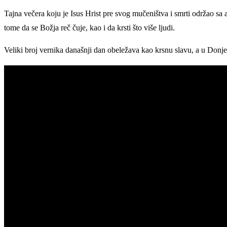
Tajna večera koju je Isus Hrist pre svog mučeništva i smrti održao sa 
tome da se Božja reč čuje, kao i da krsti što više ljudi.
Veliki broj vernika današnji dan obeležava kao krsnu slavu, a u Donj