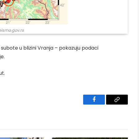
eismo.gov.rs
subote u blizini Vranja – pokazuju podaci
e.
ut.
Facebook
Copy
Link