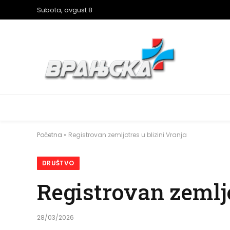
Subota, avgust 8
Početna
»
Registrovan zemljotres u blizini Vranja
DRUŠTVO
Registrovan zemljo
28/03/2026