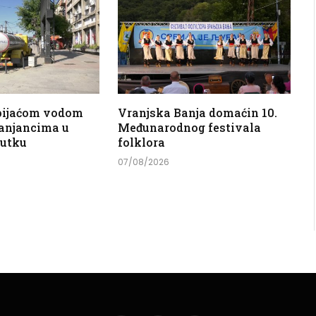
 pijaćom vodom
Vranjska Banja domaćin 10.
anjancima u
Međunarodnog festivala
nutku
folklora
07/08/2026