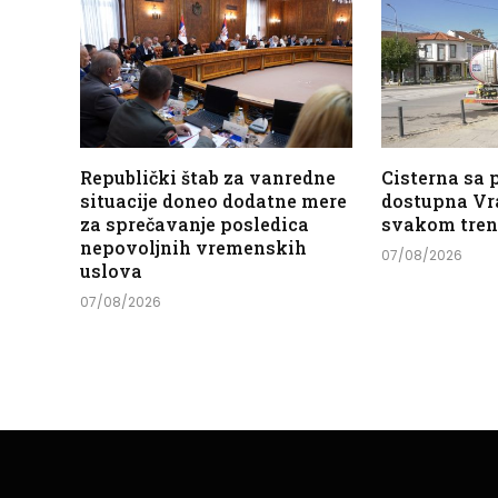
Republički štab za vanredne
Cisterna sa
situacije doneo dodatne mere
dostupna Vr
za sprečavanje posledica
svakom tre
nepovoljnih vremenskih
07/08/2026
uslova
07/08/2026