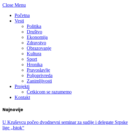
Close Menu
Početna
Vesti
Politika
Društvo
Ekonomija
Zdravstvo
Obrazovanje
Kultura
Sport
Hronika
Pravoslavlje
Poljoprivreda
Zanimljivosti
Projekti
Četkicom se razumemo
Kontakt
Najnovije
U Kruševcu počeo dvodnevni seminar za sudije i delegate Srpske
lige „Istok“