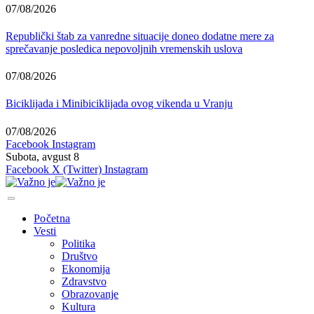
07/08/2026
Republički štab za vanredne situacije doneo dodatne mere za
sprečavanje posledica nepovoljnih vremenskih uslova
07/08/2026
Biciklijada i Minibiciklijada ovog vikenda u Vranju
07/08/2026
Facebook
Instagram
Subota, avgust 8
Facebook
X (Twitter)
Instagram
Početna
Vesti
Politika
Društvo
Ekonomija
Zdravstvo
Obrazovanje
Kultura