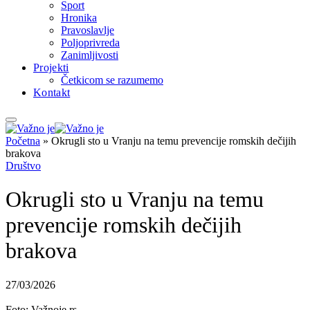
Sport
Hronika
Pravoslavlje
Poljoprivreda
Zanimljivosti
Projekti
Četkicom se razumemo
Kontakt
Početna
»
Okrugli sto u Vranju na temu prevencije romskih dečijih
brakova
Društvo
Okrugli sto u Vranju na temu
prevencije romskih dečijih
brakova
27/03/2026
Foto: Važnoje.rs