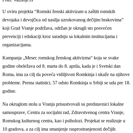
U oviru projekta “Romski ženski aktivizam u zaštiti romskih
devojaka i devojčica od nasilja uzrokovanog dečijim brakovima”
koji Grad Vranje podržava, održan je okrugli sto posvećen
prevenciji i edukaciji kroz saradnju sa lokalnim institucijama i
organizacijama.
Kampanja „Mesec romskog ženskog aktivizma“ koja se svake
godine obeležava od 8. marta do 8. aprila, kada je i Svetski dan
Roma, ima za cilj da poveća vidiljivost Romkinja i ukaže na njihove
probleme. Prema statistici, 57 odsto Romkinja u Srbiji se uda pre 18.
godine.
Na okruglom stolu u Vranju prisustvovali su predstavnici lokalne
samouprave, Centra za socijalni rad, Zdravstvenog centra Vranje,
Romskog kulturnog centra, kao i psiholozi. Projekat se realizuje u
10 gradova, a za cilj ima smanjenje rasprostranjenosti dečijih