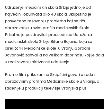
Udruženje medicinskih škola Srbije jedno je od
najvećih i obuhvata oko 40 škola. Skupština je
posvećena rešavanju problema koji se tiču
obrazovanja u svim profila medicinskih škola.
Prisutne je pozdravila i predsednica Udruženja
medicinskih škola Srbije Biljana Bojanić, koja se
direktorki Medicinske škole u Vranju Gordani
Jovanović zahvalila na velikom doprinosu koji je dala
u realizovanju aktivnosti udruženja.
Promo film prikazan na Skupštini govori o radu i
obrazovnim profilima Medicinske škole u Vranju, a
rađen je u produkciji televizije Vranjska plus.