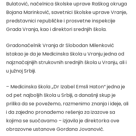
Bulatović, načelnica školske uprave Raškog okruga
Bojana Marinković, savetnici školske uprave Vranje,
predstavnici republičke i prosvetne inspekcije
Grada Vranja, kao i direktori srednjih škola.
Gradonačelnik Vranja dr Slobodan Milenković
istakao je da je Medicinska škola u Vranju jedna od
najznačajnijih strukovnih srednjih škola u Vranju, ali i
u južnoj Srbiji.
– Medicinska škola ,,Dr Izabel Emsli Haton“ jedna je
od pet najboljih škola u Srbiji, a današnji skup je
prilika da se povežemo, razmenimo znanja i ideje, ali
i da zajedno pronađemo rešenja za izazove sa
kojima se suočavamo – izjavila je direktorka ove
obrazovne ustanove Gordana Jovanović.