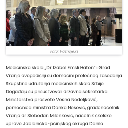
Foto: Važnoje.rs
Medicinska škola ,,Dr Izabel Emsli Haton“ i Grad
Vranje ovogodišnji su domaćini prolećnog zasedanja
Skupštine udruženja medicinskih škola Srbije.
Događaju su prisustvovali državna sekretarka
Ministarstva prosvete Vesna Nedeljković,
pomoćnica ministra Danka Nešović, gradonačelnik
Vranja dr Slobodan Milenković, načelnik školske
uprave Jablaničko-pčinjskog okruga Danilo