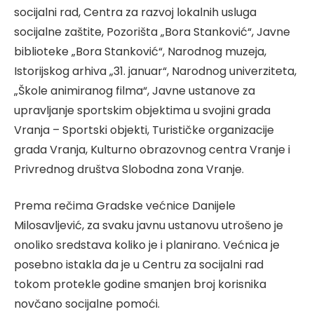
socijalni rad, Centra za razvoj lokalnih usluga
socijalne zaštite, Pozorišta „Bora Stanković“, Javne
biblioteke „Bora Stanković“, Narodnog muzeja,
Istorijskog arhiva „31. januar“, Narodnog univerziteta,
„Škole animiranog filma“, Javne ustanove za
upravljanje sportskim objektima u svojini grada
Vranja – Sportski objekti, Turističke organizacije
grada Vranja, Kulturno obrazovnog centra Vranje i
Privrednog društva Slobodna zona Vranje.
Prema rečima Gradske većnice Danijele
Milosavljević, za svaku javnu ustanovu utrošeno je
onoliko sredstava koliko je i planirano. Većnica je
posebno istakla da je u Centru za socijalni rad
tokom protekle godine smanjen broj korisnika
novčano socijalne pomoći.