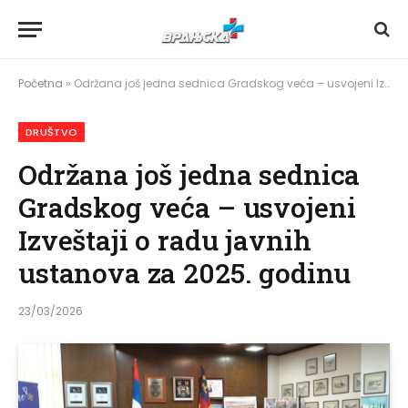
Početna
»
Održana još jedna sednica Gradskog veća – usvojeni Izveštaji o radu javnih ustanova za 2025. godinu
DRUŠTVO
Održana još jedna sednica
Gradskog veća – usvojeni
Izveštaji o radu javnih
ustanova za 2025. godinu
23/03/2026