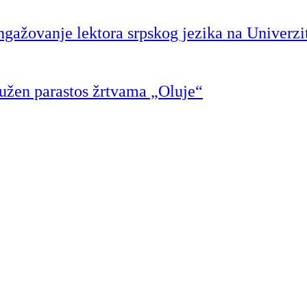
angažovanje lektora srpskog jezika na Univerzi
užen parastos žrtvama „Oluje“