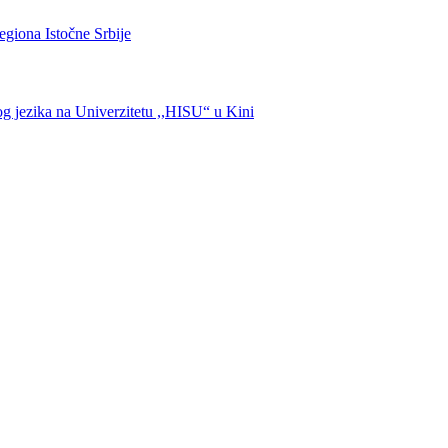
egiona Istočne Srbije
kog jezika na Univerzitetu ,,HISU“ u Kini