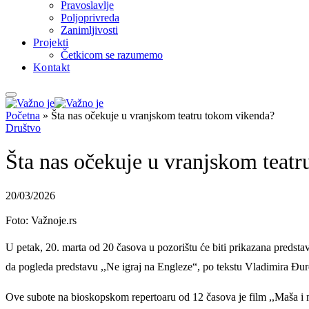
Pravoslavlje
Poljoprivreda
Zanimljivosti
Projekti
Četkicom se razumemo
Kontakt
Početna
»
Šta nas očekuje u vranjskom teatru tokom vikenda?
Društvo
Šta nas očekuje u vranjskom teat
20/03/2026
Foto: Važnoje.rs
U petak, 20. marta od 20 časova u pozorištu će biti prikazana predst
da pogleda predstavu ,,Ne igraj na Engleze“, po tekstu Vladimira Đurđ
Ove subote na bioskopskom repertoaru od 12 časova je film ,,Maša i m