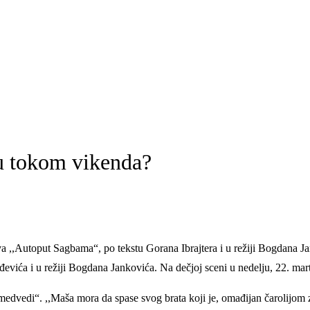
ru tokom vikenda?
ava ,,Autoput Sagbama“, po tekstu Gorana Ibrajtera i u režiji Bogdana J
evića i u režiji Bogdana Jankovića. Na dečjoj sceni u nedelju, 22. marta
edvedi“. ,,Maša mora da spase svog brata koji je, omađijan čarolijom z