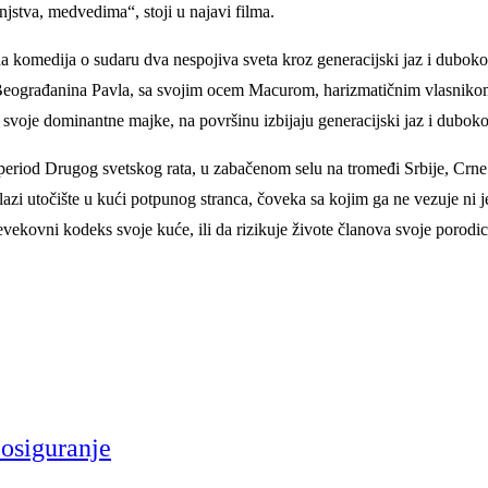
jstva, medvedima“, stoji u najavi filma.
na komedija o sudaru dva nespojiva sveta kroz generacijski jaz i dubo
og Beograđanina Pavla, sa svojim ocem Macurom, harizmatičnim vlasni
 svoje dominantne majke, na površinu izbijaju generacijski jaz i duboko
 period Drugog svetskog rata, u zabačenom selu na tromeđi Srbije, Crn
nalazi utočište u kući potpunog stranca, čoveka sa kojim ga ne vezuje ni
vekovni kodeks svoje kuće, ili da rizikuje živote članova svoje porodice
 osiguranje