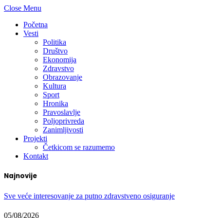
Close Menu
Početna
Vesti
Politika
Društvo
Ekonomija
Zdravstvo
Obrazovanje
Kultura
Sport
Hronika
Pravoslavlje
Poljoprivreda
Zanimljivosti
Projekti
Četkicom se razumemo
Kontakt
Najnovije
Sve veće interesovanje za putno zdravstveno osiguranje
05/08/2026