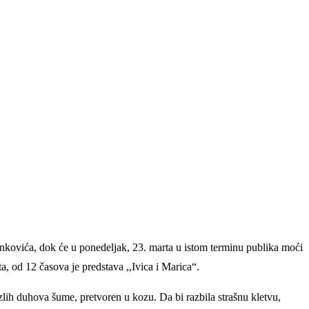
ankovića, dok će u ponedeljak, 23. marta u istom terminu publika moći
, od 12 časova je predstava ,,Ivica i Marica“.
lih duhova šume, pretvoren u kozu. Da bi razbila strašnu kletvu,