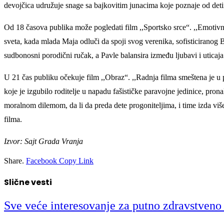
devojčica udružuje snage sa bajkovitim junacima koje poznaje od detin
Od 18 časova publika može pogledati film ,,Sportsko srce“. ,,Emotiv
sveta, kada mlada Maja odluči da spoji svog verenika, sofisticiran
sudbonosni porodični ručak, a Pavle balansira između ljubavi i uticaja
U 21 čas publiku očekuje film ,,Obraz“. ,,Radnja filma smeštena je u
koje je izgubilo roditelje u napadu fašističke paravojne jedinice, pro
moralnom dilemom, da li da preda dete progoniteljima, i time izda više
filma.
Izvor: Sajt Grada Vranja
Share.
Facebook
Copy Link
Slične vesti
Sve veće interesovanje za putno zdravstveno