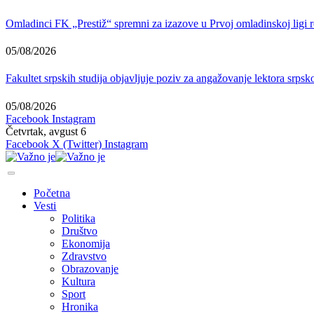
Omladinci FK „Prestiž“ spremni za izazove u Prvoj omladinskoj ligi r
05/08/2026
Fakultet srpskih studija objavljuje poziv za angažovanje lektora srps
05/08/2026
Facebook
Instagram
Četvrtak, avgust 6
Facebook
X (Twitter)
Instagram
Početna
Vesti
Politika
Društvo
Ekonomija
Zdravstvo
Obrazovanje
Kultura
Sport
Hronika