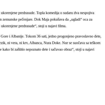
ko ukorenjene predrasude. Topla komedija o sudaru dva nespojiva
kom zemunske pečenjare. Dok Maja pokušava da „ugladi“ oca za
 ukorenjene predrasude“, stoji u najavi filma.
e Gore i Albanije. Tokom 36 sati, jedno progonjeno pravoslavno dete,
 jezik, ni vera, ni krv, Albanca, Nura Doke. Nur se suočava sa teškom
 kako bi zaštitio nepoznato dete i sačuvao obraz“, stoji u najavi