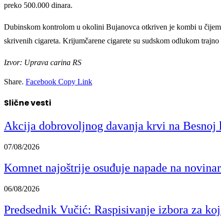
preko 500.000 dinara.
Dubinskom kontrolom u okolini Bujanovca otkriven je kombi u čijem je
skrivenih cigareta. Krijumčarene cigarete su sudskom odlukom trajno
Izvor: Uprava carina RS
Share.
Facebook
Copy Link
Slične vesti
Akcija dobrovoljnog davanja krvi na Besnoj k
07/08/2026
Komnet najoštrije osuđuje napade na novinar
06/08/2026
Predsednik Vučić: Raspisivanje izbora za koji