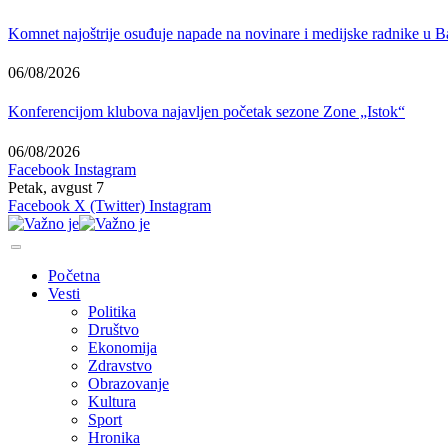
Komnet najoštrije osuđuje napade na novinare i medijske radnike u B
06/08/2026
Konferencijom klubova najavljen početak sezone Zone „Istok“
06/08/2026
Facebook
Instagram
Petak, avgust 7
Facebook
X (Twitter)
Instagram
Početna
Vesti
Politika
Društvo
Ekonomija
Zdravstvo
Obrazovanje
Kultura
Sport
Hronika