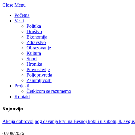
Close Menu
Početna
Vesti
Politika
Društvo
Ekonomija
Zdravstvo
Obrazovanje
Kultura
Sport
Hronika
Pravoslavlje
Poljoprivreda
Zanimljivosti
Projekti
Četkicom se razumemo
Kontakt
Najnovije
Akcija dobrovoljnog davanja krvi na Besnoj kobili u subotu, 8. avgus
07/08/2026