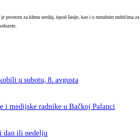
 prostoru za klima uređaj, ispod šasije, kao i u metalnim stubićima za
 oduzete.
obili u subotu, 8. avgusta
e i medijske radnike u Bačkoj Palanci
 dan ili nedelju