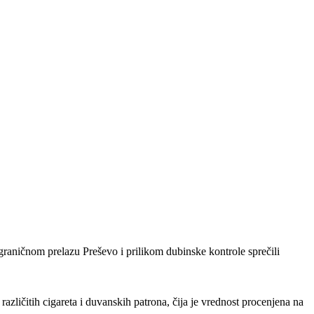
 graničnom prelazu Preševo i prilikom dubinske kontrole sprečili
zličitih cigareta i duvanskih patrona, čija je vrednost procenjena na