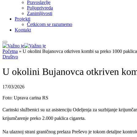
Pravoslavlje
Poljoprivreda
Zanimljivosti
Projekti
Četkicom se razumemo
Kontakt
Početna
»
U okolini Bujanovca otkriven kombi sa preko 1000 paklica
Društvo
U okolini Bujanovca otkriven kom
17/03/2026
Foto: Uprava carina RS
Carinski službenici su uz asistenciju Odeljenja za suzbijanje krijumča
krijumčarenje preko 2.000 paklica cigareta.
Na ulaznoj strani graničnog prelaza Preševo je tokom detaljne kontrol