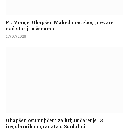
PU Vranje: Uhapšen Makedonac zbog prevare
nad starijim ženama
27/07/2026
Uhapšen osumnjičeni za krijumčarenje 13
iregularnih migranata u Surdulici