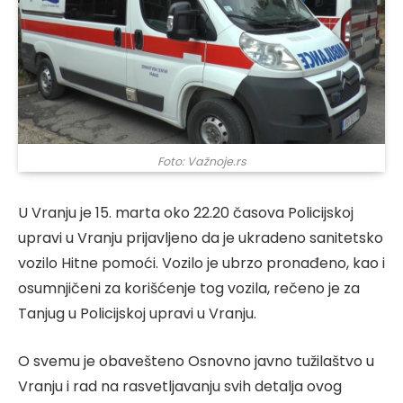
Foto: Važnoje.rs
U Vranju je 15. marta oko 22.20 časova Policijskoj
upravi u Vranju prijavljeno da je ukradeno sanitetsko
vozilo Hitne pomoći. Vozilo je ubrzo pronađeno, kao i
osumnjičeni za korišćenje tog vozila, rečeno je za
Tan‌jug u Policijskoj upravi u Vranju.
O svemu je obavešteno Osnovno javno tužilaštvo u
Vranju i rad na rasvetljavanju svih detalja ovog