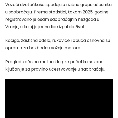
Vozači dvotočkaša spadaju u rizičnu grupu učesnika
u saobraćaju. Prema statistici, tokom 2025. godine
registrovano je osam saobraćajnih nezgoda u
Vranju, u kojoj je jedno lice izgubilo život.
Kaciga, zaštitna odela, rukavice i obuća osnovna su
oprema za bezbednu vožnju motora.
Pregled kočnica motocikla pre početka sezone
ključan je za pravilno učestvovanje u saobraćaju.