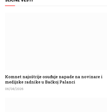
SLIČNE VESTI
Komnet najoštrije osuđuje napade na novinare i
medijske radnike u Bačkoj Palanci
06/08/2026