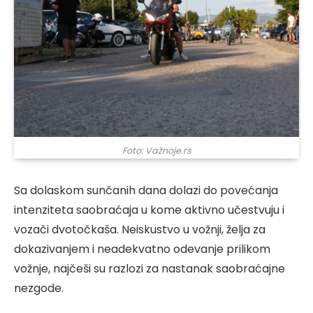
Foto: Važnoje.rs
Sa dolaskom sunčanih dana dolazi do povećanja
intenziteta saobraćaja u kome aktivno učestvuju i
vozači dvotočkaša. Neiskustvo u vožnji, želja za
dokazivanjem i neadekvatno odevanje prilikom
vožnje, najčeši su razlozi za nastanak saobraćajne
nezgode.