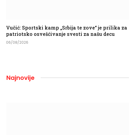
Vučić: Sportski kamp „Srbija te zove“ je prilika za
patriotsko osvešćivanje svesti za našu decu
06/08/2026
Najnovije