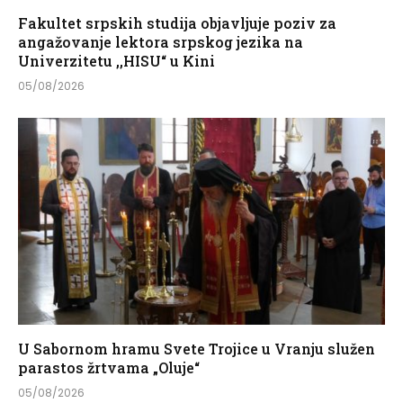
Fakultet srpskih studija objavljuje poziv za
angažovanje lektora srpskog jezika na
Univerzitetu ,,HISU“ u Kini
05/08/2026
U Sabornom hramu Svete Trojice u Vranju služen
parastos žrtvama „Oluje“
05/08/2026