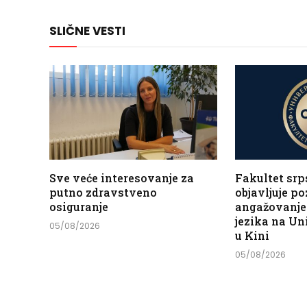
SLIČNE VESTI
Sve veće interesovanje za
Fakultet srp
putno zdravstveno
objavljuje po
osiguranje
angažovanje
jezika na Un
05/08/2026
u Kini
05/08/2026