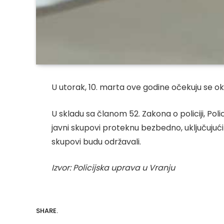
U utorak, 10. marta ove godine očekuju se o
U skladu sa članom 52. Zakona o policiji, P
javni skupovi proteknu bezbedno, uključujuć
skupovi budu održavali.
Izvor: Policijska uprava u Vranju
SHARE.