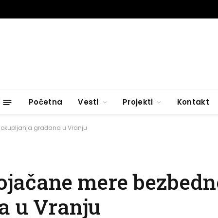
Početna
Vesti
Projekti
Kontakt
 okupljanja građana u Vranju
 pojačane mere bezbed
a u Vranju