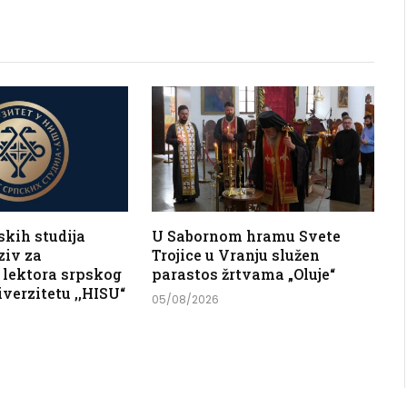
Link
skih studija
U Sabornom hramu Svete
ziv za
Trojice u Vranju služen
 lektora srpskog
parastos žrtvama „Oluje“
iverzitetu ,,HISU“
05/08/2026