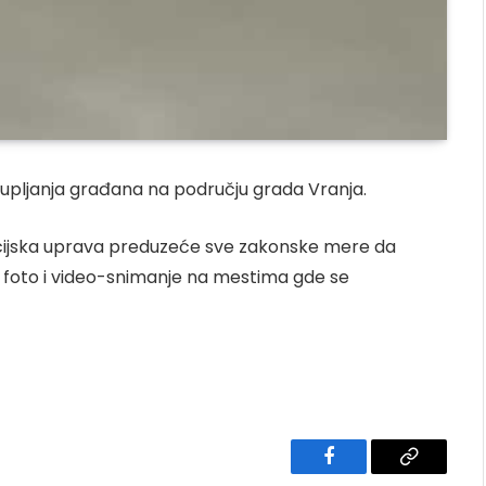
kupljanja građana na području grada Vranja.
olicijska uprava preduzeće sve zakonske mere da
i foto i video-snimanje na mestima gde se
Facebook
Copy