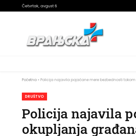
Četvrtak, avgust 6
Početna
»
Policija najavila pojačane mere bezbednosti tokom
DRUŠTVO
Policija najavila
okupljanja građan