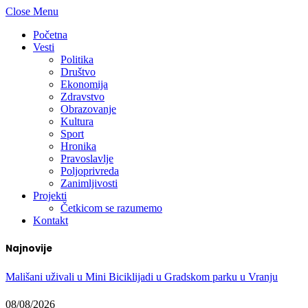
Close Menu
Početna
Vesti
Politika
Društvo
Ekonomija
Zdravstvo
Obrazovanje
Kultura
Sport
Hronika
Pravoslavlje
Poljoprivreda
Zanimljivosti
Projekti
Četkicom se razumemo
Kontakt
Najnovije
Mališani uživali u Mini Biciklijadi u Gradskom parku u Vranju
08/08/2026