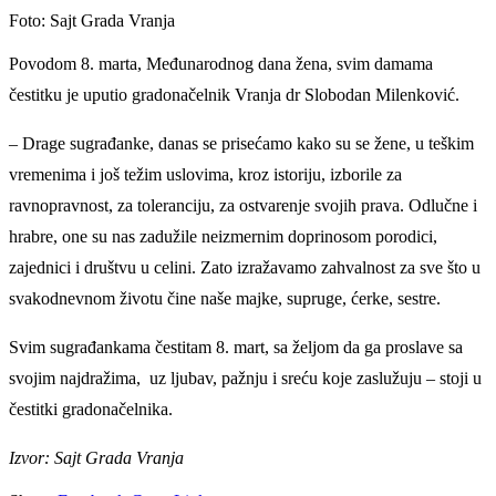
Foto: Sajt Grada Vranja
Povodom 8. marta, Međunarodnog dana žena, svim damama
čestitku je uputio gradonačelnik Vranja dr Slobodan Milenković.
– Drage sugrađanke, danas se prisećamo kako su se žene, u teškim
vremenima i još težim uslovima, kroz istoriju, izborile za
ravnopravnost, za toleranciju, za ostvarenje svojih prava. Odlučne i
hrabre, one su nas zadužile neizmernim doprinosom porodici,
zajednici i društvu u celini. Zato izražavamo zahvalnost za sve što u
svakodnevnom životu čine naše majke, supruge, ćerke, sestre.
Svim sugrađankama čestitam 8. mart, sa željom da ga proslave sa
svojim najdražima, uz ljubav, pažnju i sreću koje zaslužuju – stoji u
čestitki gradonačelnika.
Izvor: Sajt Grada Vranja