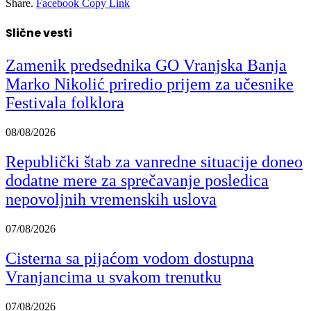
Share.
Facebook
Copy Link
Slične vesti
Zamenik predsednika GO Vranjska Banja
Marko Nikolić priredio prijem za učesnike
Festivala folklora
08/08/2026
Republički štab za vanredne situacije doneo
dodatne mere za sprečavanje posledica
nepovoljnih vremenskih uslova
07/08/2026
Cisterna sa pijaćom vodom dostupna
Vranjancima u svakom trenutku
07/08/2026