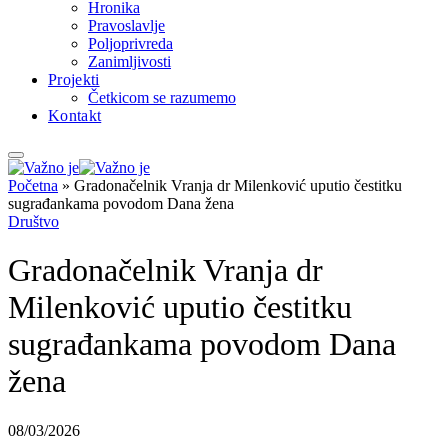
Hronika
Pravoslavlje
Poljoprivreda
Zanimljivosti
Projekti
Četkicom se razumemo
Kontakt
Početna
»
Gradonačelnik Vranja dr Milenković uputio čestitku
sugrađankama povodom Dana žena
Društvo
Gradonačelnik Vranja dr
Milenković uputio čestitku
sugrađankama povodom Dana
žena
08/03/2026