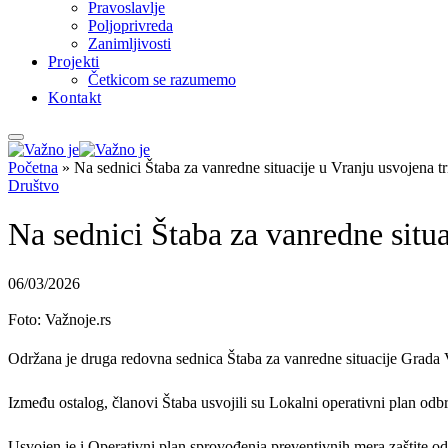
Pravoslavlje
Poljoprivreda
Zanimljivosti
Projekti
Četkicom se razumemo
Kontakt
Početna
»
Na sednici Štaba za vanredne situacije u Vranju usvojena 
Društvo
Na sednici Štaba za vanredne situ
06/03/2026
Foto: Važnoje.rs
Održana je druga redovna sednica Štaba za vanredne situacije Grada 
Između ostalog, članovi Štaba usvojili su Lokalni operativni plan od
Usvojen je i Operativni plan sprovođenja preventivnih mera zaštite od