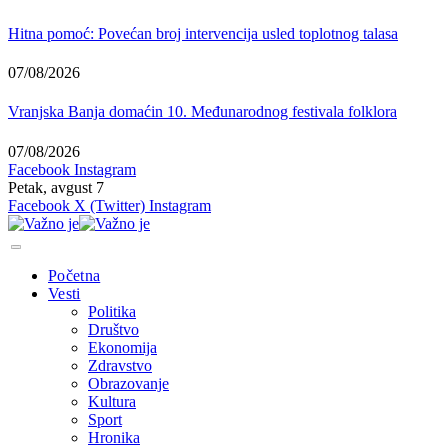
Hitna pomoć: Povećan broj intervencija usled toplotnog talasa
07/08/2026
Vranjska Banja domaćin 10. Međunarodnog festivala folklora
07/08/2026
Facebook
Instagram
Petak, avgust 7
Facebook
X (Twitter)
Instagram
Početna
Vesti
Politika
Društvo
Ekonomija
Zdravstvo
Obrazovanje
Kultura
Sport
Hronika