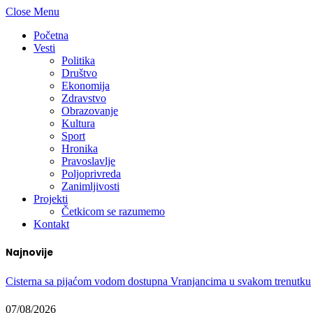
Close Menu
Početna
Vesti
Politika
Društvo
Ekonomija
Zdravstvo
Obrazovanje
Kultura
Sport
Hronika
Pravoslavlje
Poljoprivreda
Zanimljivosti
Projekti
Četkicom se razumemo
Kontakt
Najnovije
Cisterna sa pijaćom vodom dostupna Vranjancima u svakom trenutku
07/08/2026