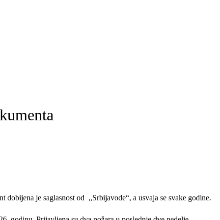
dokumenta
 dobijena je saglasnost od ,,Srbijavode“, a usvaja se svake godine.
26. godinu. Prijavljena su dva požara u poslednje dve nedelje.