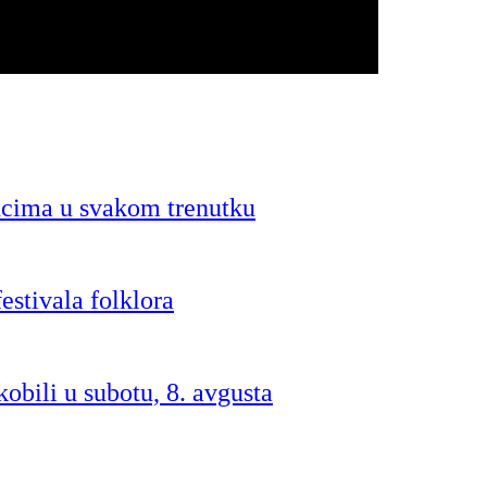
ncima u svakom trenutku
stivala folklora
obili u subotu, 8. avgusta