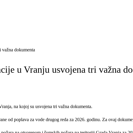
tri važna dokumenta
acije u Vranju usvojena tri važna 
Vranja, na kojoj su usvojena tri važna dokumenta.
brane od poplava za vode drugog reda za 2026. godinu. Za ovaj dokument
 požara na otvorenom i šumskih požara na teritoriji Grada Vranja za 20