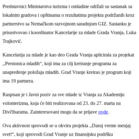
Predstavnici Ministarstva turizma i omladine održali su sastanak sa
lokalnim gradova i opštinama o rezultatima projekta podržanih kroz
partnerstvo sa Nemačkom razvojnom saradnjom GIZ. Sastanku je
prisustvovao i koordinator Kancelarije za mlade Grada Vranja, Luka
Trajković.
Kancelarija za mlade je kao deo Grada Vranja aplicirala za projekat
,,Prestonica mladih“, koji ima za cilj kreiranje programa za
unapređenje položaja mladih. Grad Vranje kreirao je program koji
ima 19 partnera.
Raspisan je i Javni poziv za sve mlade iz Vranja za Akademiju
volonterizma, koja će biti realizovana od 23. do 27. marta na
Divčibarama. Zainteresovani mogu da se prijave
ovde
.
Ova aktivnost sprovodi se u okviru projekta ,,Daruj vreme menjaj
svet!“, koji sprovodi Grad Vranje uz finansijsku podršku