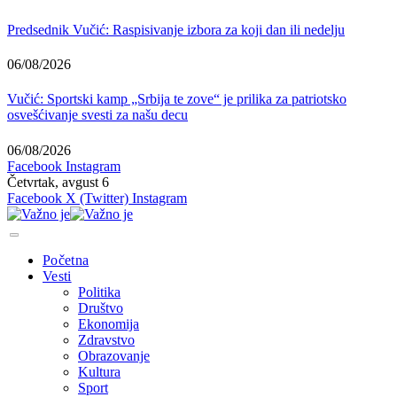
Predsednik Vučić: Raspisivanje izbora za koji dan ili nedelju
06/08/2026
Vučić: Sportski kamp „Srbija te zove“ je prilika za patriotsko
osvešćivanje svesti za našu decu
06/08/2026
Facebook
Instagram
Četvrtak, avgust 6
Facebook
X (Twitter)
Instagram
Početna
Vesti
Politika
Društvo
Ekonomija
Zdravstvo
Obrazovanje
Kultura
Sport