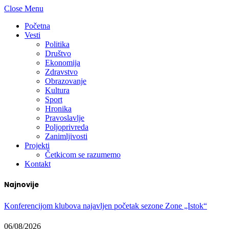
Close Menu
Početna
Vesti
Politika
Društvo
Ekonomija
Zdravstvo
Obrazovanje
Kultura
Sport
Hronika
Pravoslavlje
Poljoprivreda
Zanimljivosti
Projekti
Četkicom se razumemo
Kontakt
Najnovije
Konferencijom klubova najavljen početak sezone Zone „Istok“
06/08/2026