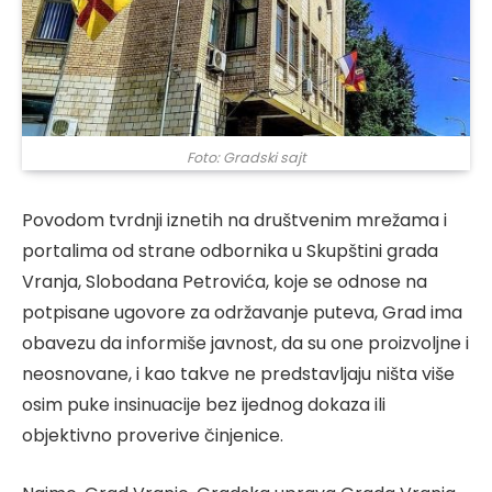
Foto: Gradski sajt
Povodom tvrdnji iznetih na društvenim mrežama i
portalima od strane odbornika u Skupštini grada
Vranja, Slobodana Petrovića, koje se odnose na
potpisane ugovore za održavanje puteva, Grad ima
obavezu da informiše javnost, da su one proizvoljne i
neosnovane, i kao takve ne predstavljaju ništa više
osim puke insinuacije bez ijednog dokaza ili
objektivno proverive činjenice.