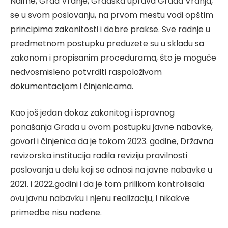
Naime, Grad Vranje, Gradska uprava Grada Vranja,
se u svom poslovanju, na prvom mestu vodi opštim
principima zakonitosti i dobre prakse. Sve radnje u
predmetnom postupku preduzete su u skladu sa
zakonom i propisanim procedurama, što je moguće
nedvosmisleno potvrditi raspoloživom
dokumentacijom i činjenicama.
Kao još jedan dokaz zakonitog i ispravnog
ponašanja Grada u ovom postupku javne nabavke,
govori i činjenica da je tokom 2023. godine, Državna
revizorska institucija radila reviziju pravilnosti
poslovanja u delu koji se odnosi na javne nabavke u
2021. i 2022.godini i da je tom prilikom kontrolisala
ovu javnu nabavku i njenu realizaciju, i nikakve
primedbe nisu nađene.