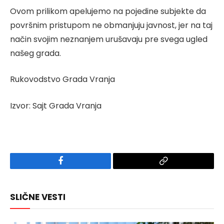
Ovom prilikom apelujemo na pojedine subjekte da
površnim pristupom ne obmanjuju javnost, jer na taj
način svojim neznanjem urušavaju pre svega ugled
našeg grada.
Rukovodstvo Grada Vranja
Izvor: Sajt Grada Vranja
Facebook
Copy
Link
SLIČNE VESTI