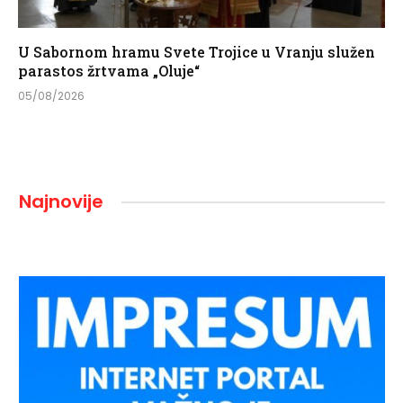
U Sabornom hramu Svete Trojice u Vranju služen
parastos žrtvama „Oluje“
05/08/2026
Najnovije