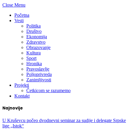
Close Menu
Početna
Vesti
Politika
Društvo
Ekonomija
Zdravstvo
Obrazovanje
Kultura
Sport
Hronika
Pravoslavlje
Poljoprivreda
Zanimljivosti
Projekti
Četkicom se razumemo
Kontakt
Najnovije
U Kruševcu počeo dvodnevni seminar za sudije i delegate Srpske
lige „Istok“