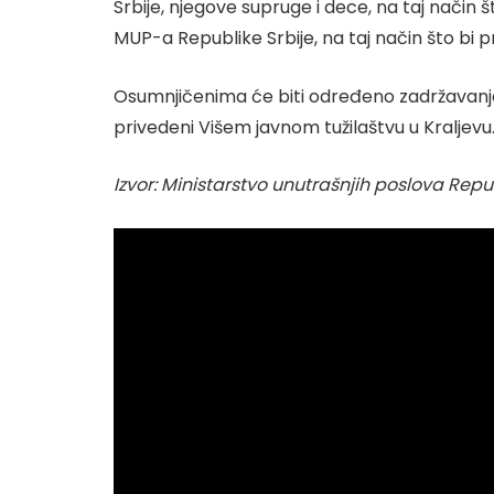
Srbije, njegove supruge i dece, na taj način što
MUP-a Republike Srbije, na taj način što bi
Osumnjičenima će biti određeno zadržavanje do 
privedeni Višem javnom tužilaštvu u Kraljevu
Izvor: Ministarstvo unutrašnjih poslova Repub