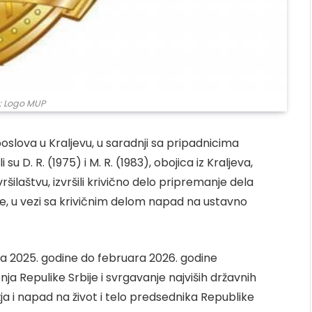
: Logo MUP
 poslova u Kraljevu, u saradnji sa pripadnicima
 D. R. (1975) i M. R. (1983), obojica iz Kraljeva,
šilaštvu, izvršili krivično delo pripremanje dela
je, u vezi sa krivičnim delom napad na ustavno
a 2025. godine do februara 2026. godine
 Repulike Srbije i svrgavanje najviših državnih
a i napad na život i telo predsednika Republike