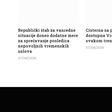
Republički štab za vanredne
Cisterna sa
situacije doneo dodatne mere
dostupna Vr
za sprečavanje posledica
svakom tre
nepovoljnih vremenskih
07/08/2026
uslova
07/08/2026