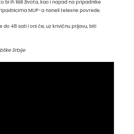
 bi ih lišili života, kao i napad na pripadnike
 pripadnicima MUP-a naneli telesne povrede.
48 sati i oni će, uz krivičnu prijavu, biti
.
like Srbije