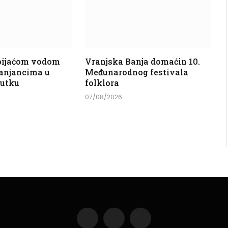
 pijaćom vodom
Vranjska Banja domaćin 10.
anjancima u
Međunarodnog festivala
nutku
folklora
07/08/2026
Facebook
Instagram
YouTube