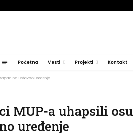
Početna
Vesti
Projekti
Kontakt
a napad na ustavno uređenje
nici MUP-a uhapsili os
no uređenje