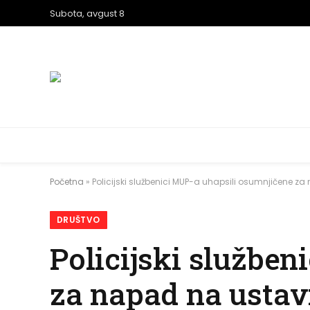
Subota, avgust 8
Početna
»
Policijski službenici MUP-a uhapsili osumnjičene z
DRUŠTVO
Policijski službe
za napad na ustav