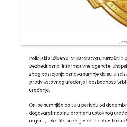
Foto
Policijski službenici Ministarstva unutrašnjih
Bezbednosno-informativne agencije, uhapsili su
zbog postojanja osnova sumnje da su, u saizvr
protiv ustavnog uređenja i bezbednosti Srbi
uređenje.
Oni se sumnjiče da su u periodu od decembr
dogovarali nasilnu promenu ustavnog uređenja
organa, tako što su dogovarali nabavku oružj