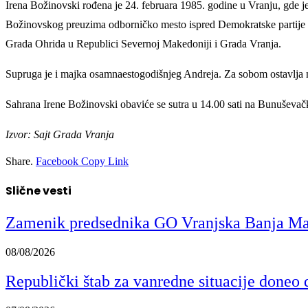
Irena Božinovski rođena je 24. februara 1985. godine u Vranju, gde
Božinovskog preuzima odborničko mesto ispred Demokratske partije Mak
Grada Ohrida u Republici Severnoj Makedoniji i Grada Vranja.
Supruga je i majka osamnaestogodišnjeg Andreja. Za sobom ostavlja n
Sahrana Irene Božinovski obaviće se sutra u 14.00 sati na Bunuševačk
Izvor: Sajt Grada Vranja
Share.
Facebook
Copy Link
Slične vesti
Zamenik predsednika GO Vranjska Banja Mark
08/08/2026
Republički štab za vanredne situacije doneo