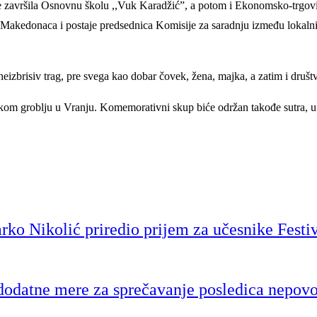
 je završila Osnovnu školu ,,Vuk Karadžić”, a potom i Ekonomsko-trgov
edonaca i postaje predsednica Komisije za saradnju između lokalnih jed
eizbrisiv trag, pre svega kao dobar čovek, žena, majka, a zatim i dru
om groblju u Vranju. Komemorativni skup biće održan takođe sutra, u 09
o Nikolić priredio prijem za učesnike Festiv
 dodatne mere za sprečavanje posledica nepov