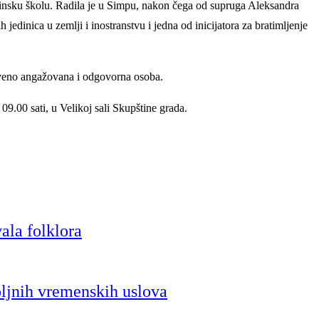
insku školu. Radila je u Simpu, nakon čega od supruga Aleksandra
inica u zemlji i inostranstvu i jedna od inicijatora za bratimljenje
štveno angažovana i odgovorna osoba.
.00 sati, u Velikoj sali Skupštine grada.
ala folklora
oljnih vremenskih uslova