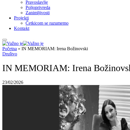
Pravoslavlje
Poljoprivreda
Zanimljivosti
Projekti
Četkicom se razumemo
Kontakt
Početna
»
IN MEMORIAM: Irena Božinovski
Društvo
IN MEMORIAM: Irena Božinovs
23/02/2026