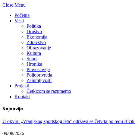
Close Menu
Početna
Vesti
Politika
Društvo
Ekonomija
Zdravstvo
Obrazovanje
Kultura
Sport
Hronika
Pravoslavlje
Poljoprivreda
Zanimljivosti
Projekti
Četkicom se razumemo
Kontakt
Najnovije
U okviru „Vranjskog sportskog leta″ održava se četvrta po redu Bicikl
09/08/2026