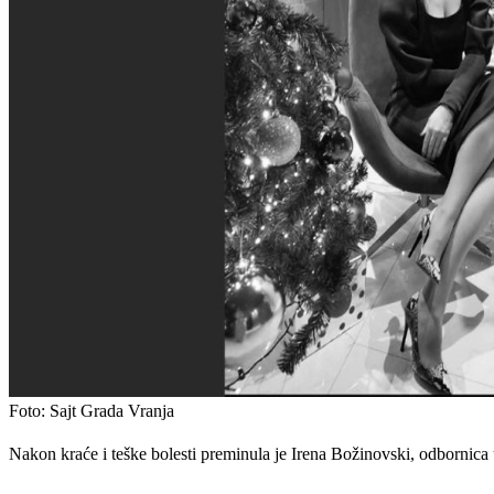
Foto: Sajt Grada Vranja
Nakon kraće i teške bolesti preminula je Irena Božinovski, odbornica 