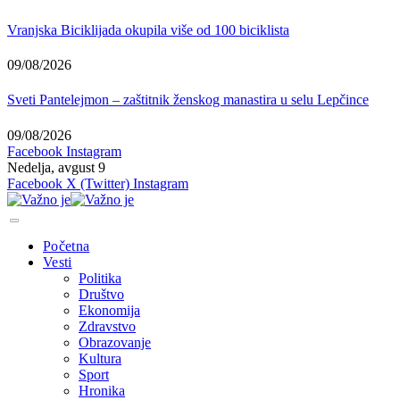
Vranjska Biciklijada okupila više od 100 biciklista
09/08/2026
Sveti Pantelejmon – zaštitnik ženskog manastira u selu Lepčince
09/08/2026
Facebook
Instagram
Nedelja, avgust 9
Facebook
X (Twitter)
Instagram
Početna
Vesti
Politika
Društvo
Ekonomija
Zdravstvo
Obrazovanje
Kultura
Sport
Hronika