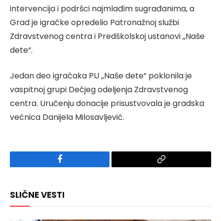
intervencija i podršci najmlađim sugrađanima, a
Grad je igračke opredelio Patronažnoj službi
Zdravstvenog centra i Predškolskoj ustanovi ,,Naše
dete“.
Jedan deo igračaka PU ,,Naše dete“ poklonila je
vaspitnoj grupi Dečjeg odeljenja Zdravstvenog
centra. Uručenju donacije prisustvovala je gradska
većnica Danijela Milosavljević.
Facebook
Copy
Link
SLIČNE VESTI