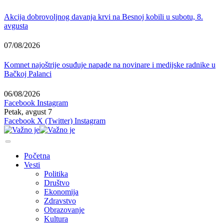
Akcija dobrovoljnog davanja krvi na Besnoj kobili u subotu, 8.
avgusta
07/08/2026
Komnet najoštrije osuđuje napade na novinare i medijske radnike u
Bačkoj Palanci
06/08/2026
Facebook
Instagram
Petak, avgust 7
Facebook
X (Twitter)
Instagram
Početna
Vesti
Politika
Društvo
Ekonomija
Zdravstvo
Obrazovanje
Kultura