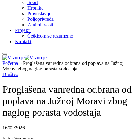
Sport
Hronika
Pravoslavlje
Poljoprivreda
Zanimljivosti
Projekti
Četkicom se razumemo
Kontakt
Početna
»
Proglašena vanredna odbrana od poplava na Južnoj
Moravi zbog naglog porasta vodostaja
Društvo
Proglašena vanredna odbrana od
poplava na Južnoj Moravi zbog
naglog porasta vodostaja
16/02/2026
Foto: Vaznoje.rs