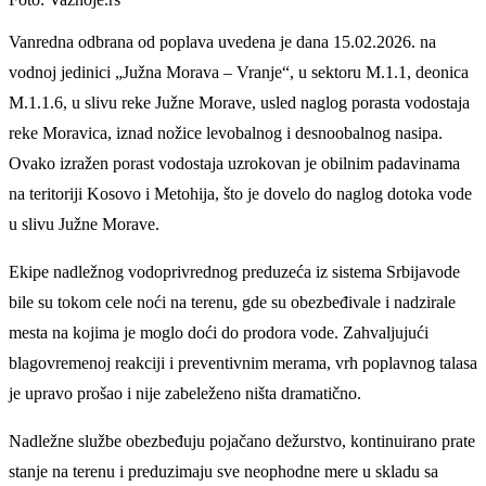
Vanredna odbrana od poplava uvedena je dana 15.02.2026. na
vodnoj jedinici „Južna Morava – Vranje“, u sektoru M.1.1, deonica
M.1.1.6, u slivu reke Južne Morave, usled naglog porasta vodostaja
reke Moravica, iznad nožice levobalnog i desnoobalnog nasipa.
Ovako izražen porast vodostaja uzrokovan je obilnim padavinama
na teritoriji Kosovo i Metohija, što je dovelo do naglog dotoka vode
u slivu Južne Morave.
Ekipe nadležnog vodoprivrednog preduzeća iz sistema Srbijavode
bile su tokom cele noći na terenu, gde su obezbeđivale i nadzirale
mesta na kojima je moglo doći do prodora vode. Zahvaljujući
blagovremenoj reakciji i preventivnim merama, vrh poplavnog talasa
je upravo prošao i nije zabeleženo ništa dramatično.
Nadležne službe obezbeđuju pojačano dežurstvo, kontinuirano prate
stanje na terenu i preduzimaju sve neophodne mere u skladu sa