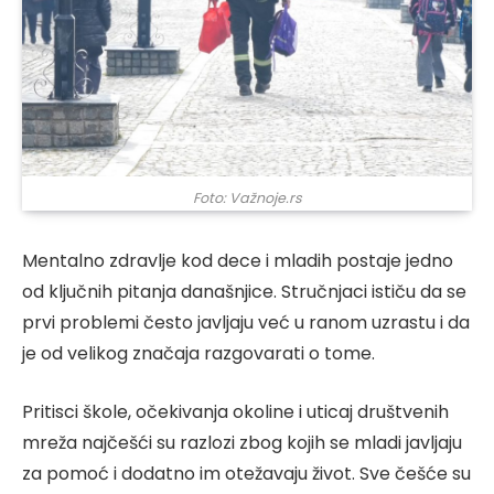
Foto: Važnoje.rs
Mentalno zdravlje kod dece i mladih postaje jedno
od ključnih pitanja današnjice. Stručnjaci ističu da se
prvi problemi često javljaju već u ranom uzrastu i da
je od velikog značaja razgovarati o tome.
Pritisci škole, očekivanja okoline i uticaj društvenih
mreža najčešći su razlozi zbog kojih se mladi javljaju
za pomoć i dodatno im otežavaju život. Sve češće su