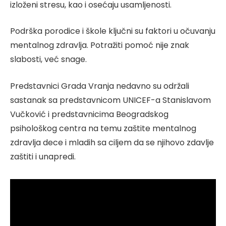
izloženi stresu, kao i osećaju usamljenosti.
Podrška porodice i škole ključni su faktori u očuvanju
mentalnog zdravlja. Potražiti pomoć nije znak
slabosti, već snage.
Predstavnici Grada Vranja nedavno su održali
sastanak sa predstavnicom UNICEF-a Stanislavom
Vučković i predstavnicima Beogradskog
psihološkog centra na temu zaštite mentalnog
zdravlja dece i mladih sa ciljem da se njihovo zdavlje
zaštiti i unapredi.