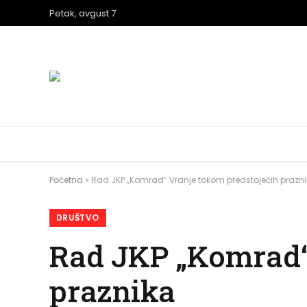
Petak, avgust 7
Početna
»
Rad JKP „Komrad“ Vranje tokom predstojećih prazn
DRUŠTVO
Rad JKP „Komrad“
praznika