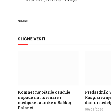
SHARE.
SLIČNE VESTI
Komnet najoštrije osuđuje
Predsednik V
napade na novinare i
Raspisivanje
medijske radnike u Bačkoj
dan ili nedel
Palanci
06/08/2026