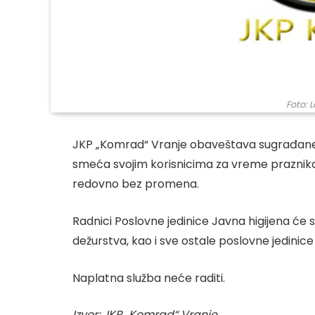
Foto:
JKP „Komrad“ Vranje obaveštava sugrađane 
smeća svojim korisnicima za vreme praznika Da
redovno bez promena.
Radnici Poslovne jedinice Javna higijena će 
dežurstva, kao i sve ostale poslovne jedinic
Naplatna služba neće raditi.
Izvor: JKP „Komrad“ Vranje