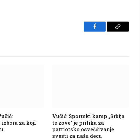
Facebook
Copy
Link
učić:
Vučić: Sportski kamp „Srbija
 izbora za koji
te zove“ je prilika za
ju
patriotsko osvešćivanje
svesti za našu decu