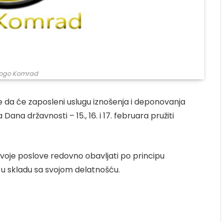
 Logo Komrad
da će zaposleni uslugu iznošenja i deponovanja
na državnosti – 15., 16. i 17. februara pružiti
svoje poslove redovno obavljati po principu
e u skladu sa svojom delatnošću.