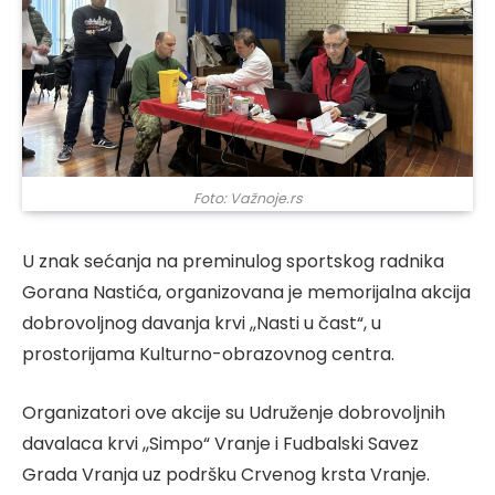
Foto: Važnoje.rs
U znak sećanja na preminulog sportskog radnika
Gorana Nastića, organizovana je memorijalna akcija
dobrovoljnog davanja krvi ,,Nasti u čast“, u
prostorijama Kulturno-obrazovnog centra.
Organizatori ove akcije su Udruženje dobrovoljnih
davalaca krvi ,,Simpo“ Vranje i Fudbalski Savez
Grada Vranja uz podršku Crvenog krsta Vranje.