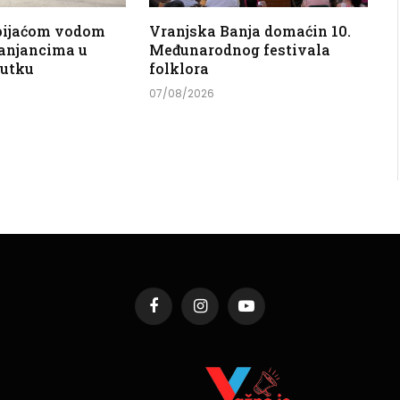
 pijaćom vodom
Vranjska Banja domaćin 10.
anjancima u
Međunarodnog festivala
nutku
folklora
07/08/2026
Facebook
Instagram
YouTube