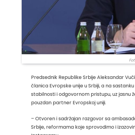
Fot
Predsednik Republike Srbije Aleksandar Vu
članica Evropske unije u Srbiji, a na sastanku
stabilnosti i odgovornom pristupu, uz jasnu 
pouzdan partner Evropskoj uniji.
– Otvoren i sadržajan razgovor sa ambasad
Srbije, reformama koje sprovodimo i izazov