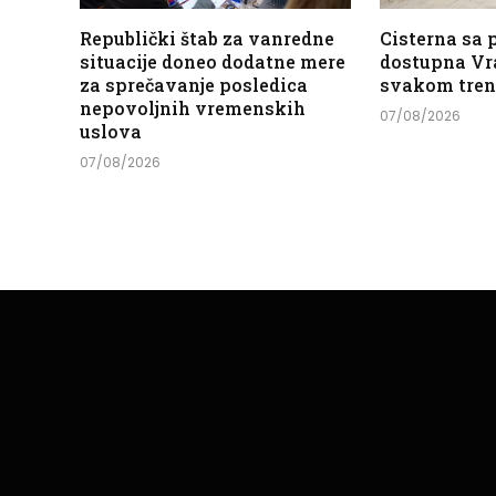
Republički štab za vanredne
Cisterna sa
situacije doneo dodatne mere
dostupna Vr
za sprečavanje posledica
svakom tre
nepovoljnih vremenskih
07/08/2026
uslova
07/08/2026