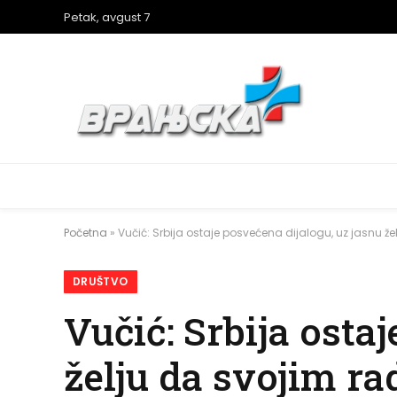
Petak, avgust 7
Početna
»
Vučić: Srbija ostaje posvećena dijalogu, uz jasnu ž
DRUŠTVO
Vučić: Srbija osta
želju da svojim ra