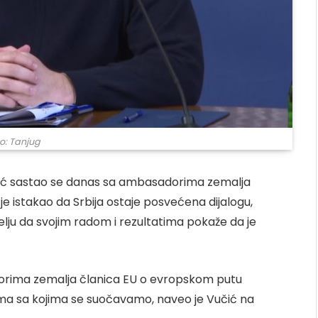
o: Tanjug
čić sastao se danas sa ambasadorima zemalja
 je istakao da Srbija ostaje posvećena dijalogu,
želju da svojim radom i rezultatima pokaže da je
orima zemalja članica EU o evropskom putu
ima sa kojima se suočavamo, naveo je Vučić na