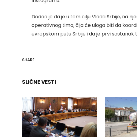
Instagramu.
Dodao je da je u tom cilju Vlada Srbije, na n
operativnog tima, čija će uloga biti da koo
evropskom putu Srbije i da je prvi sastanak
SHARE.
SLIČNE VESTI