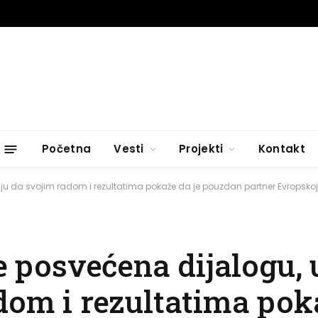
Početna
Vesti
Projekti
Kontakt
elju da svojim radom i rezultatima pokaže da je pouzdan partner Evropskoj 
je posvećena dijalogu, 
dom i rezultatima pok