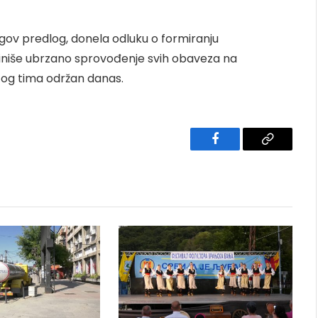
jegov predlog, donela odluku o formiranju
rdiniše ubrzano sprovođenje svih obaveza na
 tog tima održan danas.
Facebook
Copy
Link