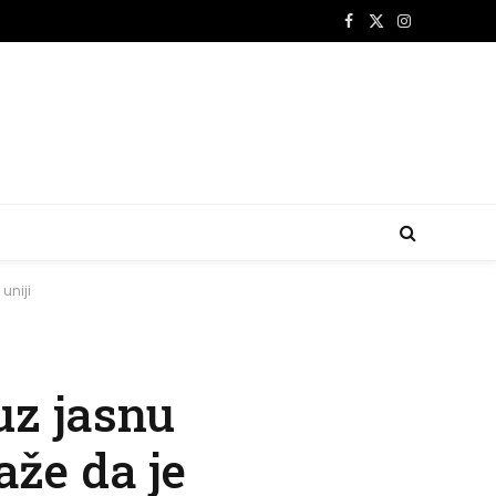
Facebook
X
Instagram
(Twitter)
uniji
uz jasnu
aže da je