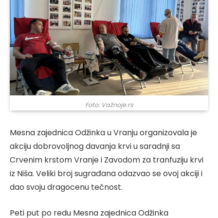
Foto: Važnoje.rs
Mesna zajednica Odžinka u Vranju organizovala je
akciju dobrovoljnog davanja krvi u saradnji sa
Crvenim krstom Vranje i Zavodom za tranfuziju krvi
iz Niša. Veliki broj sugrađana odazvao se ovoj akciji i
dao svoju dragocenu tečnost.
Peti put po redu Mesna zajednica Odžinka