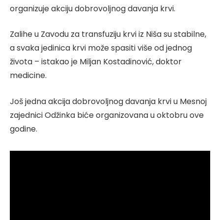
organizuje akciju dobrovoljnog davanja krvi.
Zalihe u Zavodu za transfuziju krvi iz Niša su stabilne,
a svaka jedinica krvi može spasiti više od jednog
života – istakao je Miljan Kostadinović, doktor
medicine.
Još jedna akcija dobrovoljnog davanja krvi u Mesnoj
zajednici Odžinka biće organizovana u oktobru ove
godine.