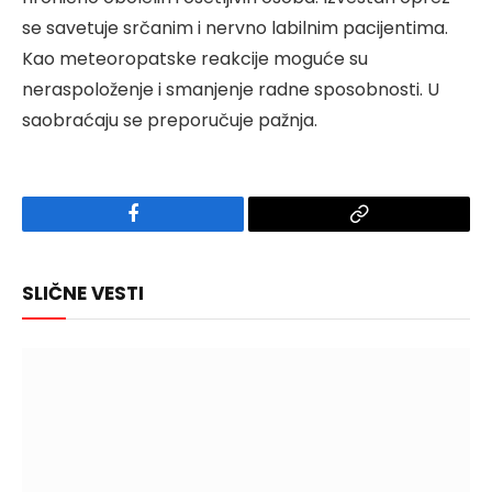
se savetuje srčanim i nervno labilnim pacijentima.
Kao meteoropatske reakcije moguće su
neraspoloženje i smanjenje radne sposobnosti. U
saobraćaju se preporučuje pažnja.
Facebook
Copy
Link
SLIČNE VESTI