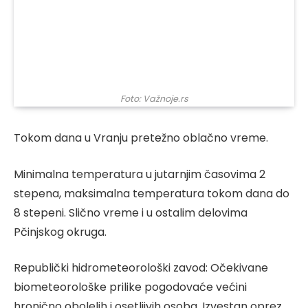
Foto: Važnoje.rs
Tokom dana u Vranju pretežno oblačno vreme.
Minimalna temperatura u jutarnjim časovima 2
stepena, maksimalna temperatura tokom dana do
8 stepeni. Slično vreme i u ostalim delovima
Pčinjskog okruga.
Republički hidrometeorološki zavod: Očekivane
biometeorološke prilike pogodovaće većini
hronično obolelih i osetljivih osoba. Izvestan oprez