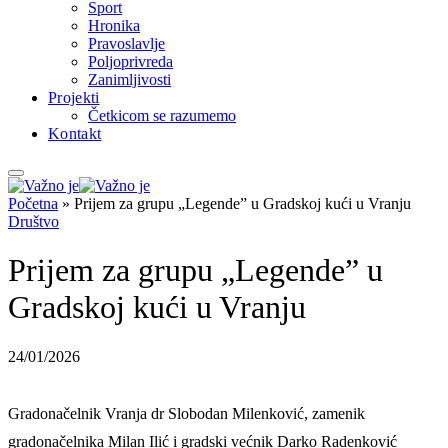
Sport
Hronika
Pravoslavlje
Poljoprivreda
Zanimljivosti
Projekti
Četkicom se razumemo
Kontakt
Početna
»
Prijem za grupu „Legende” u Gradskoj kući u Vranju
Društvo
Prijem za grupu „Legende” u
Gradskoj kući u Vranju
24/01/2026
Gradonačelnik Vranja dr Slobodan Milenković, zamenik
gradonačelnika Milan Ilić i gradski većnik Darko Radenković