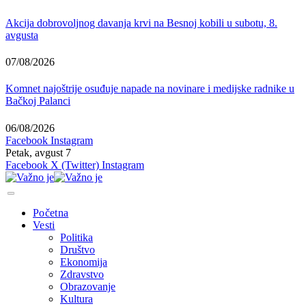
Akcija dobrovoljnog davanja krvi na Besnoj kobili u subotu, 8.
avgusta
07/08/2026
Komnet najoštrije osuđuje napade na novinare i medijske radnike u
Bačkoj Palanci
06/08/2026
Facebook
Instagram
Petak, avgust 7
Facebook
X (Twitter)
Instagram
Početna
Vesti
Politika
Društvo
Ekonomija
Zdravstvo
Obrazovanje
Kultura