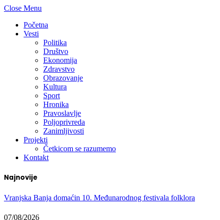
Close Menu
Početna
Vesti
Politika
Društvo
Ekonomija
Zdravstvo
Obrazovanje
Kultura
Sport
Hronika
Pravoslavlje
Poljoprivreda
Zanimljivosti
Projekti
Četkicom se razumemo
Kontakt
Najnovije
Vranjska Banja domaćin 10. Međunarodnog festivala folklora
07/08/2026