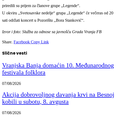
priredili su prijem za članove grupe „Legende“.
U okviru ,,Svetosavske nedelje“ grupa ,,Legende“ će večeras od 20
sati održati koncert u Pozorištu ,,Bora Stanković“.
Izvor i foto: Služba za odnose sa javnošću Grada Vranja FB
Share.
Facebook
Copy Link
Slične vesti
Vranjska Banja domaćin 10. Međunarodnog
festivala folklora
07/08/2026
Akcija dobrovoljnog davanja krvi na Besnoj
kobili u subotu, 8. avgusta
07/08/2026