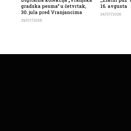
gradska pesma“ u četvrtak,
16. avgusta
30. jula pred Vranjancima
24/07/2026
29/07/2026