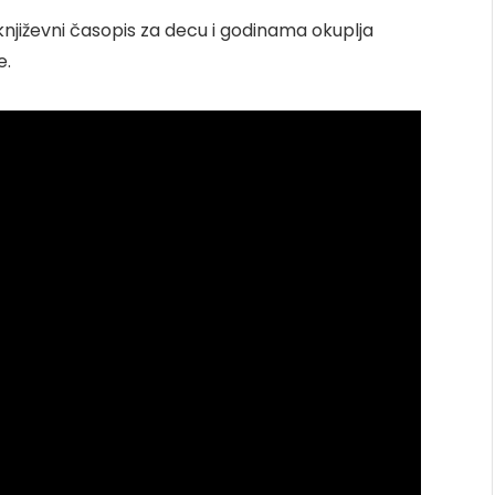
književni časopis za decu i godinama okuplja
e.