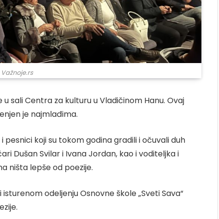
 Važnoje.rs
e u sali Centra za kulturu u Vladičinom Hanu. Ovaj
enjen je najmlađima.
 pesnici koji su tokom godina gradili i očuvali duh
ri Dušan Svilar i Ivana Jordan, kao i voditeljka i
ma ništa lepše od poezije.
 i isturenom odeljenju Osnovne škole „Sveti Sava“
zije.