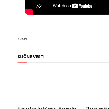
SHARE.
SLIČNE VESTI
Digitalna kolekcija „Vranjska
,,Zlatni puž“