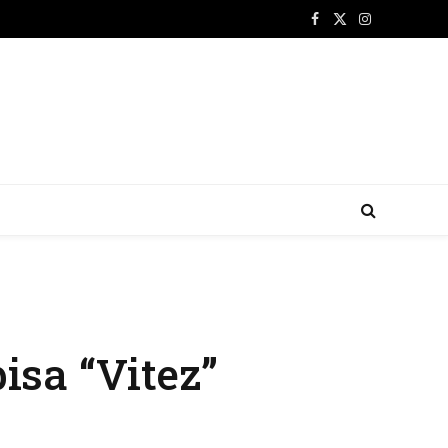
Facebook
X
Instagram
(Twitter)
isa “Vitez”