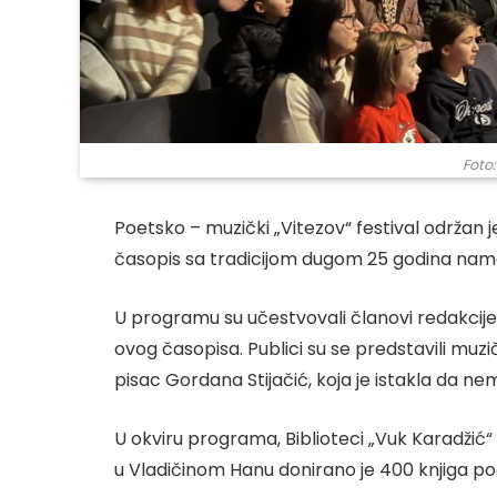
Foto:
Poetsko – muzički „Vitezov“ festival održan j
časopis sa tradicijom dugom 25 godina nam
U programu su učestvovali članovi redakcije i
ovog časopisa. Publici su se predstavili muziča
pisac Gordana Stijačić, koja je istakla da ne
U okviru programa, Biblioteci „Vuk Karadžić“
u Vladičinom Hanu donirano je 400 knjiga poe