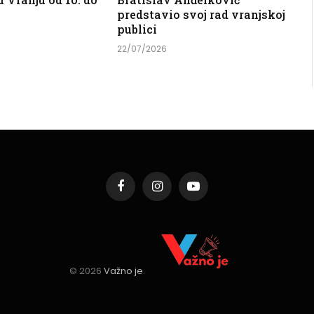
predstavio svoj rad vranjskoj
publici
22/07/2026
Facebook
Instagram
YouTube
© 2026
Važno je
.