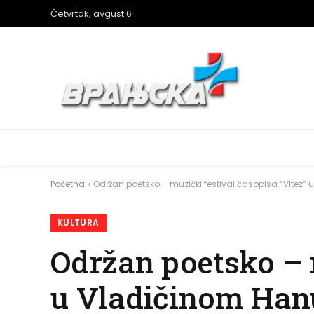
Četvrtak, avgust 6
Početna
»
Održan poetsko – muzički festival časopisa “Vitez”
KULTURA
Održan poetsko – m
u Vladičinom Han