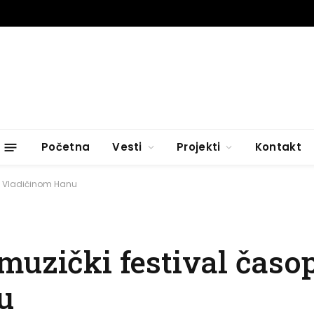
Početna
Vesti
Projekti
Kontakt
 u Vladičinom Hanu
uzički festival časop
u