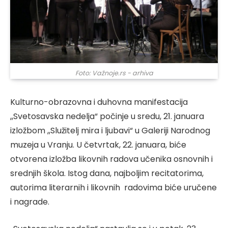
Foto: Važnoje.rs - arhiva
Kulturno-obrazovna i duhovna manifestacija
,,Svetosavska nedelja“ počinje u sredu, 21. januara
izložbom ,,Služitelj mira i ljubavi“ u Galeriji Narodnog
muzeja u Vranju. U četvrtak, 22. januara, biće
otvorena izložba likovnih radova učenika osnovnih i
srednjih škola. Istog dana, najboljim recitatorima,
autorima literarnih i likovnih radovima biće uručene
i nagrade.