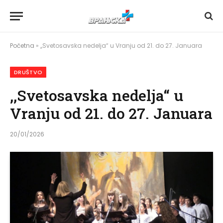
Početna
»
,,Svetosavska nedelja“ u Vranju od 21. do 27. Januara
DRUŠTVO
,,Svetosavska nedelja“ u
Vranju od 21. do 27. Januara
20/01/2026