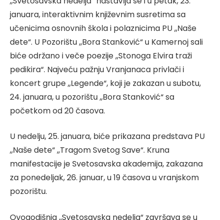
,,Svetosavska nedelja“ nastavlja se i u petak, 23.
januara, interaktivnim književnim susretima sa
učenicima osnovnih škola i polaznicima PU ,,Naše
dete“. U Pozorištu ,,Bora Stanković“ u Kamernoj sali
biće održano i veče poezije ,,Stonoga Elvira traži
pedikira“. Najveću pažnju Vranjanaca privlači i
koncert grupe ,,Legende“, koji je zakazan u subotu,
24. januara, u pozorištu ,,Bora Stanković“ sa
početkom od 20 časova.
U nedelju, 25. januara, biće prikazana predstava PU
,,Naše dete“ ,,Tragom Svetog Save“. Kruna
manifestacije je Svetosavska akademija, zakazana
za ponedeljak, 26. januar, u 19 časova u vranjskom
pozorištu.
Ovogodišnja ,,Svetosavska nedelja“ završava se u